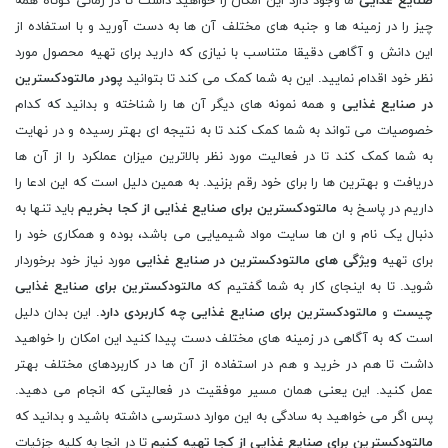
صنایع غذایی
ما وجود دارد این امکان را خواهید داشت تا در زمانی کوتاه همه
چیز را در زمینه ها و جنبه های مختلف آن ها به دست آورید و با استفاده از
این دانش و آگاهی دقیقا متناسب با نیازی که دارید برای تهیه محصول مورد
نظر خود اقدام نمایید. این به شما کمک می کند تا بتوانید
پودر مالتودکسترین
در صنایع غذایی
و همه نمونه های دیگر آن ها را شناخته و بدانید که کدام
خصوصیات می تواند به شما کمک کند تا به نتیجه ای بهتر رسیده و در نهایت
به شما کمک کند تا در فعالیت مورد نظر بالاترین میزان عملکرد را از آن ها
دریافت و بهترین ها را برای خود رقم بزنید. به همین دلیل است که این ادعا را
داریم در پاسخ به
مالتودکسترین برای صنایع غذایی از کجا بخریم
باید تنها به
دنبال یک نام و ان ها سایت مواد شیمیایی می باشد، بوده و همکاری خود را
برای تهیه
ویژگی های مالتودکسترین در صنایع غذایی
مورد نیاز خود برخوردار
شوید. تا به اینجای کار به شما گفتیم که
مالتودکسترین برای صنایع غذایی
چیست
و
مالتودکسترین برای صنایع غذایی چه کاربردی دارد
. این بدان دلیل
است که به آگاهی در زمینه های مختلف دست پیدا کنید این امکان را خواهید
داشت تا هم در خرید و هم در استفاده از آن ها در کاربردهای مختلف بهتر
عمل کنید. این یعنی همان مسیر موفقیت در فعالیتی که انجام می دهید.
پس اگر می خواهید به سادگی به این موارد دسترسی داشته باشید و بدانید که
مالتودکسترین برای صنایع غذایی از کجا تهیه کنیم
تا در انجا به کلیه جزئیات