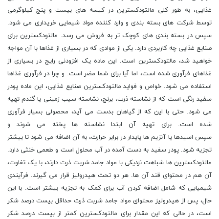
غذایی، به طور کلی مالتودکسترین در کیسه های بیست و پنج کیلوگرمی
توسط شرکت های بسته بندی و وارد کننده مواد شیمایی خریداری می شود.
سپس در بسته بندی های کوچک تر به فروش می رسد. مالتودکسترین برای
صنایع غذایی چه کاربردی دارد. یکی از موادی که در بسیاری از غذاها با آن مواجه
خواهید شد، مالتودکسترین است. این ماده یک افزودنی رایج در بسیاری از
غذاهای فرآوری شده است، اما آیا برای شما مضر است. و چرا در فرآوری غذاها
استفاده می شود. خواص و فواید مالتودکسترین صنایع غذایی، این ماده پودر
سفید رنگی است که از نشاسته ذرت، برنج، نشاسته سیب زمینی یا گندم تهیه
می شود. حتی با این که از گیاهان بدست می آید، محصولی بسیار فرآوری
شده است. برای تهیه آن ابتدا نشاسته ها پخته می شوند و
سپس اسیدها یا آنزیم ها پایدار در برابر حرارت، به آن اضافه می شود تا بیشتر
تجزیه شود. پودر سفید به دست آمده در آب محلول است و طعمی خنثی دارد.
مالتودکسترین ها شباهت نزدیکی با مواد جامد شربت ذرت دارند، با یک تفاوت،
آن هم در محتوای قند آن ها. هر دو تحت هیدرولیز قرار می گیرند. فرآیندی
شیمیایی که شامل اضافه کردن آب برای کمک به تجزیه بیشتر است. با این
حال، پس از هیدرولیز محتوای مواد جامد شربت ذرت حداقل بیست درصد شکر
است، در حالی که این مقدار برای مالتودکسترین کمتر از بیست درصد شکر