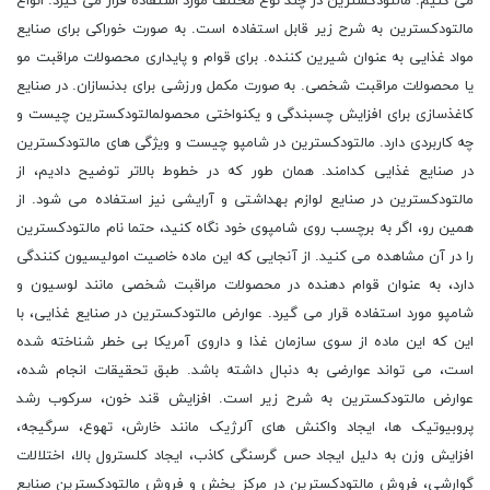
می کنیم. مالتودکسترین در چند نوع مختلف مورد استفاده قرار می گیرد. انواع
مالتودکسترین به شرح زیر قابل استفاده است. به صورت خوراکی برای صنایع
مواد غذایی به عنوان شیرین کننده. برای قوام و پایداری محصولات مراقبت مو
یا محصولات مراقبت شخصی. به صورت مکمل ورزشی برای بدنسازان. در صنایع
کاغذسازی برای افزایش چسبندگی و یکنواختی محصولمالتودکسترین چیست و
چه کاربردی دارد. مالتودکسترین در شامپو چیست و ویژگی های مالتودکسترین
در صنایع غذایی کدامند. همان طور که در خطوط بالاتر توضیح دادیم، از
مالتودکسترین در صنایع لوازم بهداشتی و آرایشی نیز استفاده می شود. از
همین رو، اگر به برچسب روی شامپوی خود نگاه کنید، حتما نام مالتودکسترین
را در آن مشاهده می کنید. از آنجایی که این ماده خاصیت امولیسیون کنندگی
دارد، به عنوان قوام دهنده در محصولات مراقبت شخصی مانند لوسیون و
شامپو مورد استفاده قرار می گیرد. عوارض مالتودکسترین در صنایع غذایی، با
این که این ماده از سوی سازمان غذا و داروی آمریکا بی خطر شناخته شده
است، می تواند عوارضی به دنبال داشته باشد. طبق تحقیقات انجام شده،
عوارض مالتودکسترین به شرح زیر است. افزایش قند خون، سرکوب رشد
پروبیوتیک ها، ایجاد واکنش های آلرژیک مانند خارش، تهوع، سرگیجه،
افزایش وزن به دلیل ایجاد حس گرسنگی کاذب، ایجاد کلسترول بالا، اختلالات
گوارشی، فروش مالتودکسترین در مرکز پخش و فروش مالتودکسترین صنایع