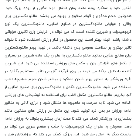
از سرطان روده بزرگ عمل کند. این ماده تاثیرات مثبتی بر هضم کلی مواد
غذایی دارد و عملکرد روده مانند زمان انتقال مواد غذایی از روده بزرگ دارد.
همچنین حجم مدفوع و قوام مدفوع را بهبود می بخشد. مالتو دکسترین برای
چاقی و عوارض مالتودکسترین در صنایع غذایی، مالتودکسترین یک نوع
کربوهیدرات و شیرین کننده است که می تواند در افزایش وزن تاثیری فراوانی
داشته باشد. البته بهتر است این محصول در کنار ورزش استفاده شود تا بتواند
تاثیر بهتری بر سلامت عمومی بدن داشته باشد. در تهیه پودر مالتودکسترین
برای صنایع غذایی بدانید مالتو دکسترین به عنوان یک ماده شیرین در بسیاری
از مکمل های افزایش وزن و مکمل های ورزشی استفاده می شود. این شیرین
کننده به دلیل اینکه می تواند بر روی فرآیند آنزیمی تاثیر مستقیم بگذارد در
افراد ورزشکار به منظور بهتر شدن عملکرد و بیشتر شدن حجم ماهیچه اغلب
استفاده می شود. مالتو دکسترین مکمل و مالتودکسترین برای صنایع غذایی از
کجا بخریم. مالتو دکسترین مکمل اغلب برای استفاده به نوشیدنی های ورزشی
اضافه می شود تا به سرعت به ماهیچه ها منتقل شود و انرژی کافی به منظور
ادامه ورزش در بدن فرد تولید شود. این مکمل در ورزش های سنگین مانند
بدنسازی به ورزشکار کمک می کند تا مدت زمان بیشتری بتواند به ورزش ادامه
دهد. همچنن به عنوان یک کربوهیدرات با جذب و هضم سریع می تواند در
مایعات دیگر به راحتی حل شود. این ویژگی کمک می کند که ورزشکاران قبل و