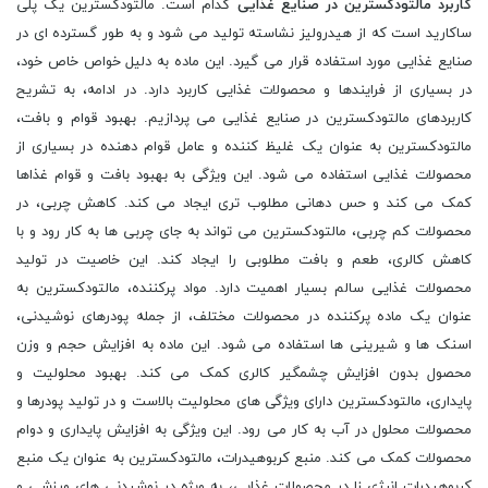
کاربرد مالتودکسترین در صنایع غذایی
کدام است. مالتودکسترین یک پلی
ساکارید است که از هیدرولیز نشاسته تولید می شود و به طور گسترده ای در
صنایع غذایی مورد استفاده قرار می گیرد. این ماده به دلیل خواص خاص خود،
در بسیاری از فرایندها و محصولات غذایی کاربرد دارد. در ادامه، به تشریح
کاربردهای مالتودکسترین در صنایع غذایی می پردازیم. بهبود قوام و بافت،
مالتودکسترین به عنوان یک غلیظ کننده و عامل قوام دهنده در بسیاری از
محصولات غذایی استفاده می شود. این ویژگی به بهبود بافت و قوام غذاها
کمک می کند و حس دهانی مطلوب تری ایجاد می کند. کاهش چربی، در
محصولات کم چربی، مالتودکسترین می تواند به جای چربی ها به کار رود و با
کاهش کالری، طعم و بافت مطلوبی را ایجاد کند. این خاصیت در تولید
محصولات غذایی سالم بسیار اهمیت دارد. مواد پرکننده، مالتودکسترین به
عنوان یک ماده پرکننده در محصولات مختلف، از جمله پودرهای نوشیدنی،
اسنک ها و شیرینی ها استفاده می شود. این ماده به افزایش حجم و وزن
محصول بدون افزایش چشمگیر کالری کمک می کند. بهبود محلولیت و
پایداری، مالتودکسترین دارای ویژگی های محلولیت بالاست و در تولید پودرها و
محصولات محلول در آب به کار می رود. این ویژگی به افزایش پایداری و دوام
محصولات کمک می کند. منبع کربوهیدرات، مالتودکسترین به عنوان یک منبع
کربوهیدرات انرژی زا در محصولات غذایی، به ویژه در نوشیدنی های ورزشی و