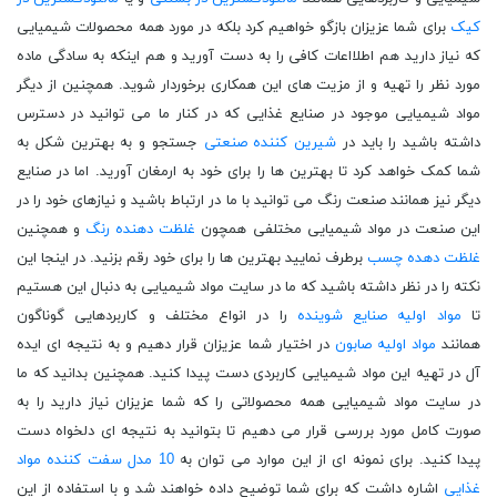
کیک
برای شما عزیزان بازگو خواهیم کرد بلکه در مورد همه محصولات شیمیایی
که نیاز دارید هم اطلااعات کافی را به دست آورید و هم اینکه به سادگی ماده
مورد نظر را تهیه و از مزیت های این همکاری برخوردار شوید. همچنین از دیگر
مواد شیمیایی موجود در صنایع غذایی که در کنار ما می توانید در دسترس
داشته باشید را باید در
شیرین کننده صنعتی
جستجو و به بهترین شکل به
شما کمک خواهد کرد تا بهترین ها را برای خود به ارمغان آورید. اما در صنایع
دیگر نیز همانند صنعت رنگ می توانید با ما در ارتباط باشید و نیازهای خود را در
این صنعت در مواد شیمیایی مختلفی همچون
غلظت دهنده رنگ
و همچنین
غلظت دهده چسب
برطرف نمایید بهترین ها را برای خود رقم بزنید. در اینجا این
نکته را در نظر داشته باشید که ما در سایت مواد شیمیایی به دنبال این هستیم
تا
مواد اولیه صنایع شوینده
را در انواع مختلف و کاربردهایی گوناگون
همانند
مواد اولیه صابون
در اختیار شما عزیزان قرار دهیم و به نتیجه ای ایده
آل در تهیه این مواد شیمیایی کاربردی دست پیدا کنید. همچنین بدانید که ما
در سایت مواد شیمیایی همه محصولاتی را که شما عزیزان نیاز دارید را به
صورت کامل مورد بررسی قرار می دهیم تا بتوانید به نتیجه ای دلخواه دست
پیدا کنید. برای نمونه ای از این موارد می توان به
10 مدل سفت کننده مواد
غذایی
اشاره داشت که برای شما توضیح داده خواهند شد و با استفاده از این