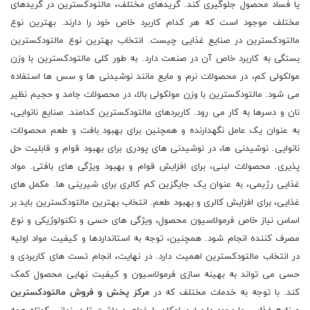
یا فساد محصول جلوگیری کند. گریدهای مختلف، مالتودکسترین در گریدهای
مختلف موجود است که هر کدام کاربرد خاص خود را دارند. بهترین نوع
مالتودکسترین در صنایع غذایی چیست. انتخاب بهترین نوع مالتودکسترین
بستگی به کاربرد خاص آن در صنعت دارد. به طور کلی مالتودکسترین با وزن
مولکولی کم، در محصولات نرم و مایع مانند نوشیدنی ها و سس ها استفاده
می شود. مالتودکسترین با وزن مولکولی بالا، در محصولات جامد و حجیم نظیر
نان و دسرها به کار می رود. کاربردهای مالتودکسترین کدامند. صنایع نانوایی،
به عنوان یک عامل نگهدارنده و همچنین برای بهبود بافت و طعم محصولات
نانوایی. نوشیدنی ها، در نوشیدنی های پودری برای بهبود قوام و قابلیت حل
پذیری. محصولات لبنی، برای افزایش قوام و بهبود ویژگی های بافتی. مواد
غذایی رژیمی، به عنوان یک جایگزین کم کالری برای شیرینی ها. مکمل های
غذایی، برای افزایش کالری و بهبود طعم. انتخاب بهترین مالتودکسترین باید بر
اساس نیاز خاص فرمولاسیون محصول، ویژگی های حسی و تکنولوژیکی و نوع
مصرف کننده انجام شود. همچنین، توجه به استانداردها و کیفیت مواد اولیه
در انتخاب مالتودکسترین اهمیت دارد. در نهایت، انجام تست های کاربردی و
حسی می تواند به بهینه سازی فرمولاسیون و کیفیت نهایی محصول کمک
کند. با توجه به خدمات مختلف که در
مرکز پخش و فروش مالتودکسترین