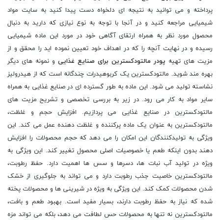
پرداخته و می توانید به نتیجه ای دلخواه دست پیدا کنید به سایت مواد
شیمیایی مراجعه کنید و در آنجا با توجه به نوع نیازی که دارید به دنبال
محصول مورد نظر به همراه ارتقای آگاهی خود در مورد این ماده شیمیایی
رسیده و در نهایت آنچه را که در اهداف خود تعیین نموده اید را محقق و از
مزیت های تهیه
پودر
مالتودکسترین برای صنایع غذایی
و نمونه های دیگر
بهره مند شوید. مالتودکسترین یک کربوهیدرات چندگانه است که از هیدرولیز
نشاسته تولید می شود. این ماده به طور گسترده ای در صنایع غذایی به همراه
سایر مواد به کار می رود. در زیر به بررسی تخصصی و تشریح مزیت های
مالتودکسترین در صنایع غذایی می پردازیم. افزایش حجم و غلظت،
مالتودکسترین به عنوان یک ماده پرکننده و غلظت دهنده عمل می کند. این
ویژگی به تولیدکنندگان این امکان را می دهد که حجم محصولات را افزایش
دهند بدون اینکه طعم یا خصوصیات اصلی محصول تغییر کند. این ویژگی به
ویژه در تولید آب نبات ها، دسرها و سس ها اهمیت دارد. حفظ رطوبت،
مالتودکسترین خاصیت جذب رطوبت دارد و می تواند به جلوگیری از خشک
شدن محصولات کمک کند. این ویژگی به ویژه در شیرینی ها و محصولات پخته
شده که نیاز به حفظ رطوبت دارند، بسیار مفید است. بهبود طعم و بافت،
مالتودکسترین نه تنها به محصولات حس لطافت می دهد، بلکه می تواند مزه