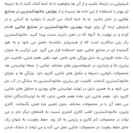
شیمیایی در ارتباط باشید و از آن ها بخواهید تا به شما کمک کنند تا به نتیجه
ای بهتر با استفاده از این داده ها رسیده و از
عوارض مالتودکسترین در صنایع
غذایی
در امان باشید. ما به شما کمک می کنیم تا بتوانید به آسانی و در
شرایطی ایده آل برای تهیه
بهترین مالتودکسترین در صنایع غذایی
اقدام
کرده و در نهایت به آنچه که در ذهن دارید، دست پیدا کنید. مالتودکسترین
یک پلی ساکارید است که از هیدرولیز نشاسته حاصل می شود و به طور
گسترده ای در صنایع غذایی مورد استفاده قرار می گیرد. این ترکیب به عنوان
یک ماده افزودنی به دلیل ویژگی های خاص خود، نظیر طعم خنثی، قابلیت حل
پذیری بالا و پایداری، در فرمولاسیون های مختلف غذایی از جمله نوشیدنی ها،
محصولات نانوایی، دسرها و مکمل های غذایی کاربرد دارد. ویژگی ها و مزایای
مالتودکسترین کدامند. قابلیت حل پذیری، مالتودکسترین به سادگی در آب حل
می شود و به همین دلیل در تولید نوشیدنی های پودری و محلول های غذایی
کاربرد دارد. طعم خنثی، این ماده طعم خاصی ندارد، که به تولیدکنندگان اجازه
می دهد آن را در محصولات مختلف بدون تغییر مزه اصلی بگنجانند. کالری
پایین، مالتودکسترین اغلب کالری کمتری نسبت به قندهای دیگر دارد و می
تواند در محصولات کم کالری و رژیمی به کار رود. حفظ رطوبت، به عنوان یک
عامل حفظ رطوبت در محصولات غذایی عمل می کند و می تواند از خشک شدن