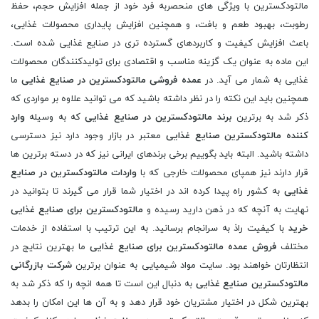
مالتودکسترین با ویژگی های منحصربه فرد خود از جمله افزایش حجم، حفظ
رطوبت، بهبود طعم و بافت، و همچنین افزایش پایداری محصولات غذایی،
باعث افزایش کیفیت و کاربردهای گسترده تری در صنایع غذایی شده است.
این ماده به عنوان یک گزینه مناسب و اقتصادی برای تولیدکنندگان محصولات
غذایی به شمار می آید. در
عمده فروشی مالتودکسترین در صنایع غذایی
ما
همچنین باید این نکته را در نظر داشته باشید که می توانید علاوه بر مواردی که
ذکر شد به برترین
برند مالتودکسترین در صنایع غذایی
که به وسیله
وارد
کننده مالتودکسترین صنایع غذایی
معتبر در بازار وجود دارد نیز دسترسی
داشته باشید. البته باید بگوییم برخی برندهای ایرانی نیز که در دسته برترین ها
قرار دارند نیز همپای محصولات خارجی که با
واردات مالتودکسترین در صنایع
غذایی
به کشور راه پیدا کرده اند در اختیار شما قرار می گیرند تا بتوانید در
نهایت به آنچه که در ذهن دارید رسیده و
مالتودکسترین برای صنایع غذایی
خرید
با کیفیت راذ به سرانجام برسانید. به این ترتیب با استفاده از خدمات
مختلف
فروش عمده مالتودکسترین برای صنایع غذایی
ما بهترین نتایج در
انتظارتان خواهند بود. سایت مواد شیمیایی به عنوان برترین
شرکت بازرگانی
مالتودکسترین صنایع غذایی
به دنبال این است تا همه انچه را که ذکر شد به
بهترین شکل در اختیار مشتریان خود قرار دهد و به آن ها این امکان را بدهد