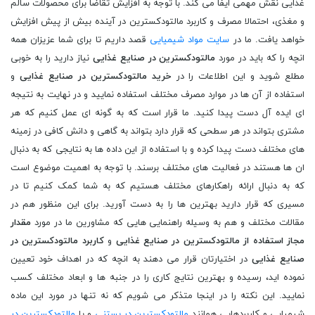
غذایی نقش مهمی ایفا می کند. با توجه به افزایش تقاضا برای محصولات سالم
و مغذی، احتمالا مصرف و کاربرد مالتودکسترین در آینده بیش از پیش افزایش
خواهد یافت. ما در
سایت مواد شیمیایی
قصد داریم تا برای شما عزیزان همه
انچه را که باید در مورد
مالتودکسترین در صنایع غذایی
نیاز دارید را به خوبی
مطلع شوید و این اطلاعات را در
خرید مالتودکسترین در صنایع غذایی
و
استفاده از آن ها در موارد مصرف مختلف استفاده نمایید و در نهایت به نتیجه
ای ایده آل دست پیدا کنید. ما قرار است که به گونه ای عمل کنیم که هر
مشتری بتواند در هر سطحی که قرار دارد بتواند به گاهی و دانش کافی در زمینه
های مختلف دست پیدا کرده و با استفاده از این داده ها به نتایجی که به دنبال
ان ها هستند در فعالیت های مختلف برسند. با توجه به اهمیت موضوع است
که به دنبال ارائه راهکارهای مختلف هستیم که به شما کمک کنیم تا در
مسیری که قرار دارید بهترین ها را به دست آورید. برای این منظور هم در
مقالات مختلف و هم به وسیله راهنمایی هایی که مشاورین ما در مورد
مقدار
مجاز استفاده از مالتودکسترین در صنایع غذایی
و
کاربرد مالتودکسترین در
صنایع غذایی
در اختیارتان قرار می دهند به انچه که در اهداف خود تعیین
نموده اید، رسیده و بهترین نتایج کاری را در جنبه ها و ابعاد مختلف کسب
نمایید. این نکته را در اینجا متذکر می شویم که نه تنها در مورد این ماده
شیمیایی و کاربردهایی همانند
مالتودکسترین در بستنی
و یا
مالتودکسترین در