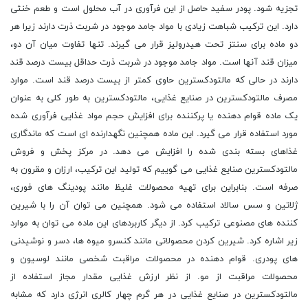
تجزیه شود. پودر سفید حاصل از این فرآوری در آب محلول است و طعم خنثی
دارد. این ترکیب شباهت زیادی با مواد جامد موجود در شربت ذرت دارند زیرا هر
دو ماده برای سنتز تحت هیدرولیز قرار می گیرند. تنها تفاوت میان آن دو،
میزان قند آنها است. مواد جامد موجود در شربت ذرت حداقل بیست درصد قند
دارند در حالی که مالتودکسترین حاوی کمتر از بیست درصد قند است. موارد
مصرف مالتودکسترین در صنایع غذایی، مالتودکسترین به طور کلی به عنوان
یک ماده قوام دهنده یا پرکننده برای افزایش حجم مواد غذایی فرآوری شده
مورد استفاده قرار می گیرد. این ماده همچنین نگهدارنده ای است که ماندگاری
غذاهای بسته بندی شده را افزایش می دهد. در مرکز پخش و فروش
مالتودکسترین صنایع غذایی می گوییم که تولید این ترکیب، ارزان و مقرون به
صرفه است. بنابراین برای تهیه محصولات غلیظ مانند پودینگ های فوری،
ژلاتین و سس سالاد استفاده می شود. همچنین می توان آن را با شیرین
کننده های مصنوعی ترکیب کرد. از دیگر کاربردهای این ماده می توان به موارد
زیر اشاره کرد. شیرین کردن محصولاتی مانند کنسرو میوه ها، دسر و نوشیدنی
های پودری. قوام دهنده در محصولات مراقبت شخصی مانند لوسیون و
محصولات مراقبت از مو. از نظر ارزش غذایی مقدار مجاز استفاده از
مالتودکسترین در صنایع غذایی در هر گرم چهار کالری انرژی دارد که مشابه