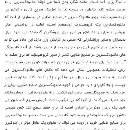
با ساکارز یا قند است. مانند شکر، بدن شما می تواند مالتودکسترین را به
سرعت هضم کند. بنابراین در صورت نیاز به افزایش سریع کالری و انرژی می
تواند مفید باشد. پودر مالتودکسترین در صنایع غذایی در بدنسازی، از آنجا که
مالتودکسترین یک کربوهیدرات زودهضم است، اغلب در نوشیدنی های
ورزشی و میان وعده های ورزشی برای ورزشکاران گنجانده می شود. برای
بدنسازان و سایر ورزشکارانی که سعی در افزایش وزن دارند این ماده می تواند
منبع خوبی برای کالری فوری در طول یا بعد از تمرین باشد. از آنجا که ویژگی
های مالتودکسترین در صنایع غذایی کمتر از سایر کربوهیدرات ها برای هضم به
آب نیاز دارد برای دریافت کالری فوری بدون دهیدراته کردن بدن مفید است.
برخی تحقیقات همچنین نشان می دهد که مکمل های مالتودکسترین می
توانند به حفظ قدرت بی هوازی در هنگام ورزش کمک کنند.مالتودکسترین
چیست و چه کاربردی دارد. خواص و فواید مالتودکسترین صنایع غذایی، برخی از
افراد مبتلا به هیپوگلیسمی مزمن این ترکیب را به عنوان بخشی از درمان منظم
خود مصرف می کنند. از آنجا که این ترکیب باعث افزایش سریع قند خون می
شود یک درمان موثر برای افرادی است که برای حفظ سطح قند خون طبیعی
تلاش می کنند.شواهدی وجود دارد که نشان می دهد تخمیر مالتودکسترین
برای صنایع غذایی خرید در روده می تواند به عنوان یک عامل موثر در جلوگیری