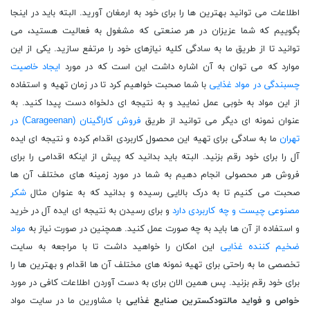
اطلاعات می توانید بهترین ها را برای خود به ارمغان آورید. البته باید در اینجا
بگوییم که شما عزیزان در هر صنعتی که مشغول به فعالیت هستید، می
توانید تا از طریق ما به سادگی کلیه نیازهای خود را مرتفع سازید. یکی از این
موارد که می توان به آن اشاره داشت این است که در مورد
ایجاد خاصیت
چسبندگی در مواد غذایی
با شما صحبت خواهیم کرد تا در زمان تهیه و استفاده
از این مواد به خوبی عمل نمایید و به نتیجه ای دلخواه دست پیدا کنید. به
عنوان نمونه ای دیگر می توانید از طریق
فروش کاراگینان (Carageenan) در
تهران
ما به سادگی برای تهیه این محصول کاربردی اقدام کرده و نتیجه ای ایده
آل را برای خود رقم بزنید. البته باید بدانید که پیش از اینکه اقدامی را برای
فروش هر محصولی انجام دهیم به شما در مورد زمینه های مختلف آن ها
صحبت می کنیم تا به درک بالایی رسیده و بدانید که به عنوان مثال
شکر
مصنوعی چیست و چه کاربردی دارد
و برای رسیدن به نتیجه ای ایده آل در خرید
و استفاده از آن ها باید به چه صورت عمل کنید. همچنین در صورت نیاز به
مواد
ضخیم کننده غذایی
این امکان را خواهید داشت تا با مراجعه به سایت
تخصصی ما به راحتی برای تهیه نمونه های مختلف آن ها اقدام و بهترین ها را
برای خود رقم بزنید. پس همین الان برای به دست آوردن اطلاعات کافی در مورد
خواص و فواید مالتودکسترین صنایع غذایی
با مشاورین ما در سایت مواد