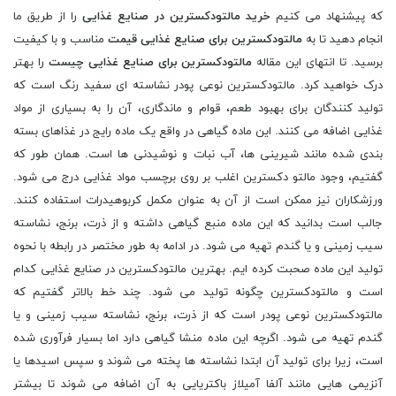
که پیشنهاد می کنیم
خرید مالتودکسترین در صنایع غذایی
را از طریق ما
انجام دهید تا به
مالتودکسترین برای صنایع غذایی قیمت
مناسب و با کیفیت
برسید. تا انتهای این مقاله
مالتودکسترین برای صنایع غذایی چیست
را بهتر
درک خواهید کرد. مالتودکسترین نوعی پودر نشاسته ای سفید رنگ است که
تولید کنندگان برای بهبود طعم، قوام و ماندگاری، آن را به بسیاری از مواد
غذایی اضافه می کنند. این ماده گیاهی در واقع یک ماده رایج در غذاهای بسته
بندی شده مانند شیرینی ها، آب نبات و نوشیدنی ها است. همان طور که
گفتیم، وجود مالتو دکسترین اغلب بر روی برچسب مواد غذایی درج می شود.
ورزشکاران نیز ممکن است از آن به عنوان مکمل کربوهیدرات استفاده کنند.
جالب است بدانید که این ماده منبع گیاهی داشته و از ذرت، برنج، نشاسته
سیب زمینی و یا گندم تهیه می شود. در ادامه به طور مختصر در رابطه با نحوه
تولید این ماده صحبت کرده ایم. بهترین مالتودکسترین در صنایع غذایی کدام
است و مالتودکسترین چگونه تولید می شود. چند خط بالاتر گفتیم که
مالتودکسترین نوعی پودر است که از ذرت، برنج، نشاسته سیب زمینی و یا
گندم تهیه می شود. اگرچه این ماده منشا گیاهی دارد اما بسیار فرآوری شده
است، زیرا برای تولید آن ابتدا نشاسته ها پخته می شوند و سپس اسیدها یا
آنزیمی هایی مانند آلفا آمیلاز باکتریایی به آن اضافه می شوند تا بیشتر