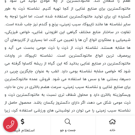
طعم را متعادل کند. مالتودکسترین از چه موادی تولید می شود و
مالتودکسترین برای صنایع غذایی از کجا تهیه کنیم. نشاسته ذرت به طور
گسترده ای برای تولید مالتودکسترین استفاده شده است، اما اخیرا توجه به
سایر نشاسته ها مانند تاپیوکا، سیب زمینی، برنج و گندم نیز جلب شده است.
تفاوت در ساختار منابع مختلف گیاهی این افزودنی غذایی، خواص فیزیکی،
شیمیایی و عملکردی انواع آن ها را تعیین می کند، اما بسیاری از کاربردهای آن
ها مشابه هستند. نشاسته ذرت، از ذرت یا ذرت مومی بدست می آید و
پرمصرف ترین انواع مالتودکسترین است. نشاسته تاپیوکا، در واردات
مالتودکسترین در صنایع غذایی بدانید که این گیاه از ریشه کاساوا گرفته می
شود که خواصی مشابه نشاسته بومی دارد. اغلب به عنوان جایگزین چربی در
دسرها، بستنی ها و سس ها استفاده می شود. فروش عمده مالتودکسترین
برای صنایع غذایی و نشاسته سیب زمینی، سرعت هضم بالاتری در بدن ما دارد،
ویسکوزیته بالاتری دارد و محلول شفاف تری نسبت به مالتودکسترین ذرت و
ذرت مومی شکل می دهد، اگر دارای دکستروز یکسان باشد. محصول حاصل از
نشاسته سیب زمینی را می توان در نوشیدنی های ورزشی استفاده کرد، زیرا
در مدت کوتاهی توسط بدن ما جذب می شود و انرژی مورد نیاز را تامین می
کند. نشاسته برنج، خرید مالتودکسترین در صنایع غذایی نشاسته برنج از
خانه
جست و جو
استعلام قیمت
ساکاریدهایی با وزن مولکولی کم تشکیل شده است و دارای محتوای پروتئین و