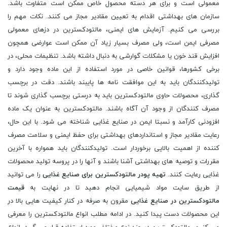
معمولی است و برای هر دسته محصول خاص ممکن است متفاوت باشد.
سازمان های بهداشتی اقدام به تعیین مقادیر مجاز می کنند. نکات مهم را
بررسی می کنیم. آزمایش های ایمنی، مالتودکسترین در دزهای معمولی
مصرفی ایمن است، ولی مصرف بسیار زیاد آن ممکن است عوارضی همچون
افزایش قند خون یا مشکلات گوارشی به دنبال داشته باشد. تنظیمات محلی، در
برخی کشورها، قوانین خاصی در مورد استفاده از این ماده وجود دارد و
تولیدکنندگان باید به این موافقت نامه ها پایبند باشند. دقت در برچسب
گذاری، محصولات حاوی مالتودکسترین باید به درستی برچسب گذاری شوند تا
مصرف کنندگان از وجود آن آگاه باشند. مالتودکسترین به عنوان یک ماده
افزودنی کارآمد و نسبتا ایمن در صنایع غذایی شناخته می شود. با این حال،
رعایت مقادیر مجاز و استانداردهای بهداشتی برای حفظ ایمنی و سلامت مصرف
کننده از اهمیت بالایی برخوردار است. تولیدکنندگان باید همواره با آخرین
مقررات و توصیه های بهداشتی آشنا باشند و آنها را در پروسه تولید محصولات
غذایی رعایت کنند.
تهیه پودر مالتودکسترین برای صنایع غذایی
را می توانید
از طریق سایت مواد شیمیایی انجام دهید تا در نهایت به
قیمت
مالتودکسترین در صنایع غذایی
مقرون به صرفه در کنار کیفیت هایی بالا در
این محصولات دست پیدا کنید. در ادامه مطلب انواع مالتودکسترین را معرفی