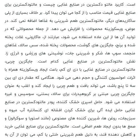
است. کاربرد مالتو دکسترین در صنایع غذایی چیست و مالتودکسترین برای
صنایع غذایی قیمت مناسب را از کجا می توان پیدا کرد. بر خلاف بسیاری از پلی
ساکاریدهای دیگر، مالتودکسترین طعم شیرینی به غذاها اضافه نمی کند. در
عوض، ویسکوزیته محصولات را افزایش می دهد. از جمله محصولاتی که در
تولید آن ها از این ماده استفاده می شود، عبارتند از، ماکارونی، غلات پخته
شده و برنج، جایگزین های گوشت، محصولات پخته شده، سس سالاد، غذاهای
منجمد، سوپ ها، شکر و شیرینی جات، نوشیدنی های ورزشی و انرژی زا.
نقش مالتودکسترین در صنایع غذایی کدام است. جایگزین چربی،
مالتودکسترین در صنایع غذایی با دی ای کم، باعث ایجاد ویسکوزیته همراه با
اثرات امولسیون کنندگی و حجم دهی می شود. هنگامی که مقدار دی ای بین
سه تا پنج باشد، می تواند بافت و طعم چربی را ایجاد کند و اغلب به عنوان
جایگزین چربی مبتنی بر کربوهیدرات برای سالاد، بستنی، سوسیس و غیره
استفاده می شود. حامل اسپری خشک کننده، پودر مالتودکسترین در صنایع
غذایی حامل ایده آلی برای خشک کردن افشانه ای کنسانتره آب میوه و
سبزیجات، روغن ها، شیرین کننده های مصنوعی (مانند استویا و سوکرالوز) و
صمغ ها بدون ایجاد طعم اضافی است. مالتودکسترین برای صنایع غذایی خرید
و کاهش دهنده قند، به دلیل طعم شیرینی خنثی یا کم، می توان از آن به