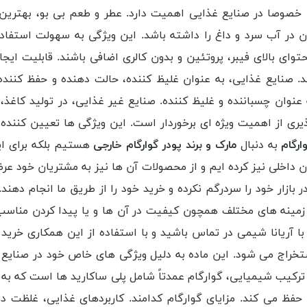
 خصوصا در صنایع غذایی اهمیت دارد. عطر و طعم بی بو، بهترین گ
ن در آب سرد و داغ را داشته باشد. این ویژگی به سهولت استفاد
توای بالای فیبر، پروتئین و بدون کالری اضافی باشند. قابلیت ایجاد
امند. صنایع غذایی، به عنوان غلیظ کننده، حالت دهنده و حفظ ک
نوان چسباننده و غلیظ کننده. صنایع غیر غذایی، در تولید کاغذ، ر
یری از اهمیت ویژه ای برخوردار است. این ویژگی ها تعیین کننده ک
رگام
به دنبال
مارک و برند پودر گوارگام خارجی
هستیم بلکه برای ای
ان داخلی نیز کرده ایم و از محصولات آن ها نیز به مشتریان خود عر
 بازار خود را سردرگم نکرده و خرید خود را از طریق ما انجام دهند
 زمینه های مختلف همچون کیفیت در آن ها و یا پیدا کردن مناس
 آریانا شیمی در تماس باشید و با استفاده از این همکاری خرید خو
خراج می شود. این ماده به دلیل ویژگی های خاص خود در صنایع مخ
. ترکیب شیمیایی، گوارگام عمدتاً شامل پلی ساکارید ها است که ب
 می کند. مزایای گوارگام کدامند. کاربردهای غذایی، غلظت ده