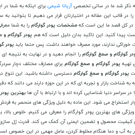
 که ذکر شد ما در ساتی تخصصی
آریانا شیمی
برای اینکه به شما در ا
را در قالب این مقاله در اختیارتان قرار می دهیم تا بتوانید به 
د. در کل قصد ما این است که
مشخصات پودر گوارگام
را به شما معرفی
دست پیدا کنید. این تاکید بدان دلیل است که هم
پودر گوارگام و 
ت خوراکی ندارند، مورد مصرف خواهند داشت. پس حتما باید
پودر گوا
در گوارگام و صمغ گوارگام
را انجام دهید و در نهایت به نتیجه ای د
ی تهیه
پودر گوارگام و صمغ گوارگام
برای مصارف مختلف دچار سردرگ
یت
پودر گوارگام و صمغ گوارگام
دسترسی داشته باشید. این تنوع در
 به شناخت بازار و تجربه ای که در این حوزه دارند می دانند که دق
در سراسر دنیا شناسایی کرده اند و با ارتباط با آن ها
بهترین پودر 
 استخراج می شود. این ماده به دلیل ویژگی های منحصر به فردش در ص
ژگی های بهترین پودر گوارگام را معرفی می کنیم. خلوص بالا، بهت
ایش کیفیت محصول و تضمین ایمنی آن کمک می کند. قدرت ژل سازی
ر به آب و دما هنگام مخلوط کردن، عامل مهمی در این خصوص است. پ