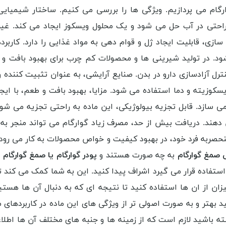
 گوارگام می پردازیم. ویژگی ها را بررسی می کنیم. ساختار شیمیای
احتی در آب حل می شود و یک محلول ویسکوز ایجاد می کند. غی
، قابلیت ایجاد ژل و قوام دهی به مواد غذایی را دارد. کاربرد
. در تولید شیرینی ها و محصولات کم چرب برای بهبود بافت و ک
رل آزادسازی دارو در بدن. صنایع آرایشی، به عنوان تثبیت کننده 
کوزیته و دما استفاده می شود. مزایا، بهبود بافت و طعم، با ا
 سازد. قابل تجزیه بیولوژیکی، این ماده به راحتی تجزیه می ش
ند. دریافت بیش از حد، مصرف زیاد گوارگام می تواند منجر به
حصربه فرد خود، در بهبود کیفیت و خواص محصولات به کار می رود و ب
صمغ گوارگام
به چه صورت هستند و
پودر گوارگام یا صمغ گوارگام 
 استفاده قرار می گیرد اشراف پیدا کنید. این به شما کمک می کند
میزان از ان ها استفاده کنید تا نتیجه ای که به دنبال آن ها هست
نید بهتر و به صورت اصولی تر از ویژگی های این ماده در کاربردها
ه باشید لازم است که از زمینه ها و جنبه های مختلف آن ها اطلاعات