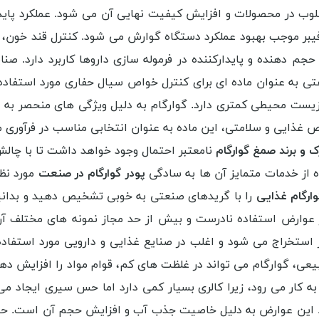
وب در محصولات و افزایش کیفیت نهایی آن می شود. عملکرد پایدار
یبر موجب بهبود عملکرد دستگاه گوارش می شود. کنترل قند خون،
 حجم دهنده و پایدارکننده در فرموله سازی داروها کاربرد دارد. ص
فتی به عنوان ماده ای برای کنترل خواص سیال حفاری مورد استفاد
یست محیطی کمتری دارد. گوارگام به دلیل ویژگی های منحصر به فرد
واص غذایی و سلامتی، این ماده به عنوان انتخابی مناسب در فرآور
ک و برند صمغ گوارگام
نامعتبر احتمال وجود خواهد داشت تا با چال
ده از خدمات متمایز آن ها به سادگی
پودر گوارگام در صنعت
مورد نظر
ارگام غذایی
را با گریدهای صنعتی به خوبی تشخیص دهید و بدانید 
یا از عوارض استفاده نادرست و بیش از حد مجاز نمونه های مختلف 
 استخراج می شود و اغلب در صنایع غذایی و دارویی مورد استفاد
عی، گوارگام می تواند در غلظت های کم، قوام مواد را افزایش دهد.
 کار می رود، زیرا کالری بسیار کمی دارد اما حس سیری ایجاد 
د. این عوارض به دلیل خاصیت جذب آب و افزایش حجم آن است. حس