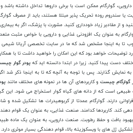
رویی، گوارگام ممکن است با برخی داروها تداخل داشته باشد و جذ
ت یا سندروم روده تحریک پذیر مبتلا هستند، باید از مصرف گوارگام
د و از مقادیر زیاد خودداری کنید. مشورت با پزشک، اگر به بیما
ارگام به عنوان یک افزودنی غذایی و دارویی با خواص مثبت متعدد
خوب تا به اینجا مشخص شد که ما در سایت تخصصی آریانا شیمی ب
رد توضیحات خواهد بود که این امکان را خواهید داشت تا با همکاری
تلف دست پیدا کنید. زیرا در ابتدا دانسته اید که
پودر گوار چیس
ه نمایش گذارند. پس با توجه به آنچه که تا به اینجا ذکر شد اگر 
 گوارگام چیست
و کاربردهای آن ها در نمونه های مختلف مانند
پودر
 طبیعی است که از دانه های گیاه گوار استخراج می شود. این گیا
وانی دارند. گوارگام عمدتا از کربوهیدرات ها تشکیل شده و شام
 دهی کند. کاربردها کدامند. صنعت غذایی، به عنوان یک قوام دهن
بهبود بافت و حفظ رطوبت. صنعت دارویی، به عنوان یک ماده طبی
کیل ژل های با ویسکوزیته بالا، قوام دهندگی بسیار موثری دارد. م