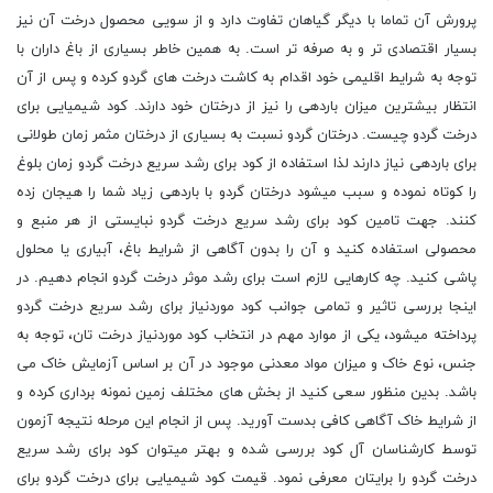
پرورش آن تماما با دیگر گیاهان تفاوت دارد و از سویی محصول درخت آن نیز
بسیار اقتصادی تر و به صرفه تر است. به همین خاطر بسیاری از باغ داران با
توجه به شرایط اقلیمی خود اقدام به کاشت درخت های گردو کرده و پس از آن
انتظار بیشترین میزان باردهی را نیز از درختان خود دارند. کود شیمیایی برای
درخت گردو چیست. درختان گردو نسبت به بسیاری از درختان مثمر زمان طولانی
برای باردهی نیاز دارند لذا استفاده از کود برای رشد سریع درخت گردو زمان بلوغ
را کوتاه نموده و سبب میشود درختان گردو با باردهی زیاد شما را هیجان زده
کنند. جهت تامین کود برای رشد سریع درخت گردو نبایستی از هر منبع و
محصولی استفاده کنید و آن را بدون آگاهی از شرایط باغ، آبیاری یا محلول
پاشی کنید. چه کارهایی لازم است برای رشد موثر درخت گردو انجام دهیم. در
اینجا بررسی تاثیر و تمامی جوانب کود موردنیاز برای رشد سریع درخت گردو
پرداخته میشود، یکی از موارد مهم در انتخاب کود موردنیاز درخت تان، توجه به
جنس، نوع خاک و میزان مواد معدنی موجود در آن بر اساس آزمایش خاک می
باشد. بدین منظور سعی کنید از بخش های مختلف زمین نمونه برداری کرده و
از شرایط خاک آگاهی کافی بدست آورید. پس از انجام این مرحله نتیجه آزمون
توسط کارشناسان آل کود بررسی شده و بهتر میتوان کود برای رشد سریع
درخت گردو را برایتان معرفی نمود. قیمت کود شیمیایی برای درخت گردو برای