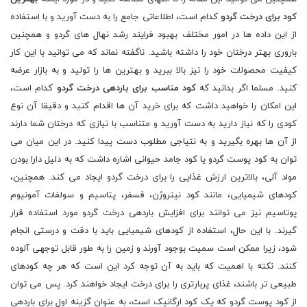
کود برای درخت گردو
کدام است، اطلاعاتی جامع را به دست آورید و با استفاده
از این داده ها در امور مختلف بهبود فرایند رشد نهال های گردو و همچنین
باروری بهتر درختان خود را داشته باشید. ناگفته نماند که می توانید با این کار
کیفیت محصولات خود را نیز بالا ببرید و بهترین ها را تولید و به بازار عرضه
کنید. مسلما اگر بدانید که
کود مناسب برای باردهی درخت گردو
کدام است،
این امکان را خواهید داشت که برای خرید آن ها اقدام کنید و دقیقا آن نوع
کودی را که نیاز دارید به دست آورید و متناسب با نیازی که درختان شما دارند
از آن ها بهره بگیرید و به نتیاجی مطلوب دست پیدا کنید. در این میان می
توان به کود پوست گردو یا کود جامد حیوانی اشاره داشت که به دلیل دارا بودن
مواد آلی، بالاترین ارزش غذایی را برای درخت گردو ایجاد می کند. همچنین،
کودهای شیمیایی، مانند کود نیتروژن، فسفر، پتاسیم و سولفات آمونیوم
پوتاسیم نیز می توانند برای افزایش باردهی درخت گردو مورد استفاده قرار
گیرند. با این حال، استفاده از کودهای شیمیایی باید با دقت و درستی انجام
شود، زیرا ممکن است سمیت بوجود آورند و زمین را به طور قابل توجهی آلوده
کنند. نکته با اهمیت که باید به آن توجه کرد این است که هر چه کودهای
طبیعی تر باشند، غذای پربارتری را برای درخت ایجاد خواهند کرد. پس می توان
از کود پوست گردو که یک کود ارگانیک است، به عنوان گزینه اول برای باردهی