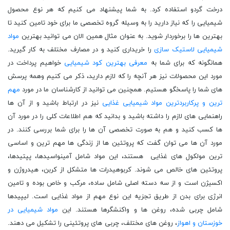
درخت گردو استفاده کرد. به شما پیشنهاد می کنیم که هر نوع محصول
شیمیایی را که نیاز دارید را به وسیله گروه تخصصی ما برای خود تامین کنید تا
بهترین ها را برخوردار شوید. به عنوان مثال همین الان می توانید بهترین
مواد
شیمیایی لاستیک سازی
را خریداری کنید و در مصارف مختلف به کار گیرید.
همانگونه که برای شما به
معرفی بهترین کود شیمیایی
خواهیم پرداخت در
مورد این محصولات نیز هر آنچه را که لازم دارید، ذکر می کنیم وهمه پرسش
های شما را پاسخگو هستیم. همچنین می توانید از کارشناسان ما در مورد
مهم
ترین و پرکاربردترین مواد شیمیایی غذایی
نیز در ارتباط باشید و از آن ها
راهنمایی های لازم را داشته باشید و بدانید که هم اطلاعات کلی را در مورد آن
ها کسب کنید و هم به صورت تخصصی آن ها را برای شما بررسی کنند. در
مورد آن ها می توان گفت که پروتئین ها از زندگی ها مهم ترین و اساسی
ترین مولکول های غذایی هستند، این مواد شامل آمینواسیدها، پپتیدها،
پروتئین های خالص می شوند. کربوهیدرات ها متشکل از کربن، هیدروژن و
اکسیژن است و از سه دسته اصلی شامل ساده، مرکب و خاص بوده و تامین
انرژی برای بدن از طریق تجزیه این نوع مهم از مواد غذایی است. لیپیدها
شامل چربی شده، روغن ها و واکنشگرها هستند. این
مواد شیمیایی در
خوزستان و اهواز
، روغن های مختلف، چربی های پروتئینی را تشکیل می دهند.