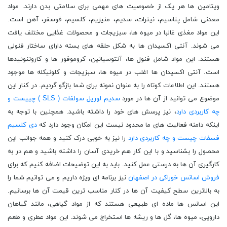
ویتامین ها هر یک از خصوصیت های مهمی برای سلامتی بدن دارند. مواد
معدنی شامل پتاسیم، نیترات، سدیم، منیزیم، کلسیم، فوسفر، آهن است.
این مواد مغذی غالبا در میوه ها، سبزیجات و محصولات غذایی مختلف یافت
می شوند. آنتی اکسیدان ها به شکل حلقه های بسته دارای ساختار فنولی
هستند. این مواد شامل فنول ها، آنتوسیانین، کروموفور ها و کاروتنوئیدها
است. آنتی اکسیدان ها اغلب در میوه ها، سبزیجات و کلونیکله ها موجود
هستند. این اطلاعات کوتاه را به عنوان نمونه برای شما بازگو گردیم. در کنار این
موضوع می توانید از آن ها در مورد
سدیم لوریل سولفات ( SLS ) چییست و
چه کاربردی دارد
، نیز پرسش های خود را داشته باشید. همچنین با توجه به
اینکه دامنه فعالیت های ما محدود نیست این امکان وجود دارد که
دی کلسیم
فسفات چیست و چه کاربردی دارد
را نیز به خوبی درک کنید و همه جوانب این
محصول را بشناسید و با این کار هم خریدی آسان را داشته باشید و هم در به
کارگیری آن ها به درستی عمل کنید. باید به این توضیحات اضافه کنیم که برای
فروش اسانس خوراکی در اصفهان
نیز برنامه ای ویژه داریم و می توانیم شما را
به بالاترین سطح کیفیت آن ها در کنار مناسب ترین قیمت آن ها برسانیم.
این اسانس ها ماده ای طبیعی هستند که از مواد گیاهی، مانند گیاهان
دارویی، میوه ها، گل ها و ریشه ها استخراج می شوند. این مواد عطری و طعم