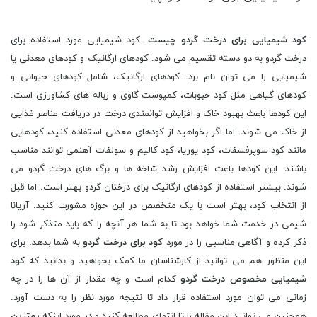
کود شیمیایی برای درخت گردو چیست
. کود شیمیایی مورد استفاده برای
درخت گردو به دو دسته تقسیم می شود. کودهای ارگانیک و کودهای معدنی یا
شیمیایی را می توان نام برد. کودهای ارگانیک، شامل کودهای حیوانی و
کودهای گیاهی مثل کود حبوبات، کمپوست گاوی و زباله های کشاورزی است.
این کودها باعث بهبود خاک و افزایش توانمندی درخت در دریافت عناصر غذایی
از خاک می شوند. اما اگر بخواهید از کودهای معدنی استفاده کنید، کودهایی
مانند کود سوپرفسفات، کود یوریا، کود کالیم و سولفات آهنمی توانند مناسب
باشند. این کودها باعث افزایش رشد شاخه ها و برگ های درخت گردو می
شوند. بیشتر استفاده از کودهای ارگانیک برای درختان گردو بهتر است. اما قبل
از انتخاب کود، بهتر است با یک متخصص در این حوزه مشورت کنید. آریانا
شیمی در خدمت شما خواهد بود تا به شما هر آنچه را که باید متذکر شود را
ذکر کرده و آگاهی مناسبی را در مورد
کود برای درخت گردو
به شما بدهد. برای
این منظور هم می توانید از کارشناسان ما کمک بخواهید و بدانید که
کود
شیمیایی مخصوص درخت گردو
کدام است و چه مقدار از آن ها را در چه
زمانی می توان مورد استفاده قرار داد تا نتیجه مورد نظر را به دست آورد.
همچنین می توانید این مقاله را تا انتهای مطالعه کنید و در مورد اینکه
بهترین