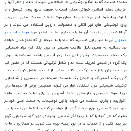
دهنده هستند که به غذا و نوشیدنی ها اضافه می شوند تا طعم و عطر آنها را
افزایش دهند. اسانس خوراکی ممکن است به صورت مایع، پودر، کپسول و یا
قطره تهیه شود. این مواد اغلب به عنوان مواد اولیه در صنعت غذایی، شیرینی
پزی، نوشیدنی های غیر الکلی و محصولات دارویی استفاده می شوند و در
آریانا شیمی می توانید آن ها را خریداری نمایید. اما در مورد
فروش اسید در
اصفهان
نیز به دنبال این هستیم که شما را به نتیجه ای که دلخواهتان خواهد
بود برسانیم. به همین دلیل اطلاعات وسیعی در مورد اینکه این مواد شیمیایی
یک ماده با خصوصیات ترش و قابل انحلال در آب می باشند. اسیدها به عنوان
یک گروه در شیمی تعریف شده اند و شامل ترکیباتی هستند که در حضور آب
یون هیدروژن را از خود ترک می کنند. بعضی از اسیدها شامل کربوکسیلیک،
کبریتیک، فسفریک و هیدرولیک هستند. اسیدها در شناسایی و شناسایی
ترکیبات شیمیایی مورد استفاده قرار می گیرند. همچنین برخی از اسیدها برای
تهیه مواد شیمیایی، داروهایی مانند آسپرین و برای تولید صنایعی مانند
آکواریوم و باتری استفاده می شوند. با این توضیحات به مبحث اصلی خود در
مورد
کود شیمیایی برای درخت گردو
باز خواهیم گت و به شما این نوید را می
دهیم که هر آنچه را که تا اینجا ذکر شد می توانید در مورد کود شیمیایی گردو
نیز پیدا کنید و از خدمات ما در این زمینه بهره مند شوید. در همکاری با ما به