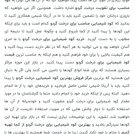
موارد زیادی در مورد آن ها دست پیدا خواهید کرد که از آن ها می توان به
کود
مناسب برای تقویت درخت گردو
اشاره داشت. همچنین اگر می خواهید که
باروری درختان خود را تضمین کنید باید با ما در آریانا شیمی همکاری کنید تا
بدانید که
کود شیمیایی مناسب برای درخت گردو
کدام است و باید برای اینکه
این کودها را پیدا کنید از کجا شروع کنید و چگونه عمل کنید تا نتیجه ای
مطلوب را به دست آورید.
خرید کود شیمیایی برای درخت گردو
با ما امری
آسان خواهد بود و می توانید به هر آنچه که در نظر دارید دست پیدا کنید و
هم کیفیت بالایی را برای خود فراهم کنید و هم اینکه به مناسب ترین
قیمت
کود شیمیایی برای درخت گردو
دست پیدا کنید. در بازار این حوزه مراکز
بسیاری هستند که برای شما انواع کودها را تامین می کنند ولی اگر به دنبال
این هستید که برترین
مرکز فروش بهترین کود شیمیایی درخت گردو
را پیدا
کنید باید با آریانا شیمی تماس حاصل فرمایید و خریدهای خود را از ما انجام
دهید. البته پس از اینکه خرید خود را انجام دادید حتما با کارشناسان ما در مورد
مقدار کود شیمیایی برای درخت گردو مشورت کنید و خودسرانه از آن ها
استفاده نکنید تا دچار چالش هایی که در صورت استفاده نادرست از آن ها
خواهید شد، نشوید. با این توضیحات نیازی نیست که در بازار برای تهیه این
کودها سردرگم باشید و
بهترین کود شیمیایی برای درخت گردو از کجا تهیه
کنیم
را مدام با خود تکرار کنید، زیرا ما در خدمت شما هستیم تا بهترین ها را