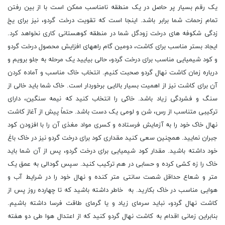
یک رقم بسیار پر حاصل در یک منطقه نامناسب ممکن است با از بین رفتن
تمام زحمات شما برابر باشد. اینجا است که تقویت درخت گردو، نیز برای یخ
زدگی شکوفه های درخت زودگل شما در منطقه کوهستانی کاری نخواهد کرد.
ایجاد بستر مناسب برای کاشت، دومین گام راههای افزایش محصول درخت گردو
و کود شیمیایی مناسب برای درخت گردو، حالی بیایید یک مرحله به جلو برویم و
درباره زمان کاشت نهال گردو صحبت کنیم. انتخاب خاک مناسب و آماده کردن
آن برای کاشت نیز از اهمیت بسیار بالایی برخوردار است. خاک شما باید خالی از
سنگ و فشردگی زیاد باشد. خاکی را انتخاب کنید که نیمه سنگین، دارای
ترکیبی متناسب از رس، شن و لومی یک دست باشد. حتماً پیش از آغاز کاشت
نهال خاک خود را به آزمایش فرستاده و کسری مواد مغذی آن را با افزودن کود
جبران نمایید. همچنین سعی کنید مقداری کود برای درخت گردو نیز در خاک باغ
خود داشته باشید. مقدار کود شیمیایی برای درخت گردو، پس از آن شما باید
خاک را زه کشی کرده و حسابی در هم ترکیب کنید. سپس گودالی به عمق یک
متر و شعاع حداقل شصت سانتی متر کنده و نهال خود را در شرایط آب و
هوایی مناسب در خاک بکارید. به خاطر داشته باشید که تا چهارده روز پس از
کاشت نهال گردو، نباید سرمای زیاد و یا گرمای طاقت فرسا داشته باشیم.
بنابراین زمانی اقدام به کاشت نهال گردو کنید که از اعتدال هوا طی دو هفته