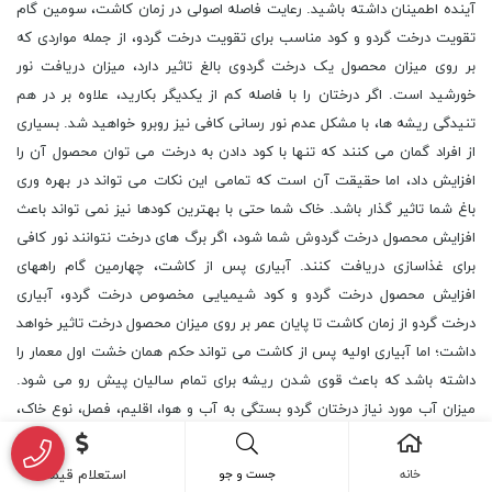
آینده اطمینان داشته باشید. رعایت فاصله اصولی در زمان کاشت، سومین گام
تقویت درخت گردو و کود مناسب برای تقویت درخت گردو، از جمله مواردی که
بر روی میزان محصول یک درخت گردوی بالغ تاثیر دارد، میزان دریافت نور
خورشید است. اگر درختان را با فاصله کم از یکدیگر بکارید، علاوه بر در هم
تنیدگی ریشه ها، با مشکل عدم نور رسانی کافی نیز روبرو خواهید شد. بسیاری
از افراد گمان می کنند که تنها با کود دادن به درخت می توان محصول آن را
افزایش داد، اما حقیقت آن است که تمامی این نکات می تواند در بهره وری
باغ شما تاثیر گذار باشد. خاک شما حتی با بهترین کودها نیز نمی تواند باعث
افزایش محصول درخت گردوش شما شود، اگر برگ های درخت نتوانند نور کافی
برای غذاسازی دریافت کنند. آبیاری پس از کاشت، چهارمین گام راههای
افزایش محصول درخت گردو و کود شیمیایی مخصوص درخت گردو، آبیاری
درخت گردو از زمان کاشت تا پایان عمر بر روی میزان محصول درخت تاثیر خواهد
داشت؛ اما آبیاری اولیه پس از کاشت می تواند حکم همان خشت اول معمار را
داشته باشد که باعث قوی شدن ریشه برای تمام سالیان پیش رو می شود.
میزان آب مورد نیاز درختان گردو بستگی به آب و هوا، اقلیم، فصل، نوع خاک،
رقم گردو و مسائلی از این دست دارد. بهترین کود شیمیایی برای درخت گردو از
کجا تهیه کنیم. نهال تازه کشت شده برای مدت ده روز نیاز به آبیاری دارد و
خانه
جست و جو
استعلام قیمت