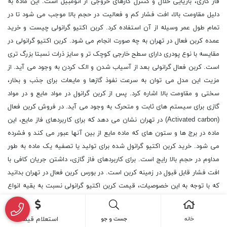
فاز گازی، بازیایی حلال و کنترل گازهای خروجی از اتومبیل است. این ماده به
دلیل مقاومت بالا، افت فشار کم و فعالیت در حجم بالا موجب می شود تا در
تمام طول عمر وسیله از آن استفاده کرد. کربن اکتیو گرانولی چیست و خرید
عمده کربن فعال در تهران به چه صورت انجام می شود. کربن اکتیو گرانولی در
مقایسه با نوع پودری دارای سطح خارجی کوچک تر و سایز ذرات نسبتا بزرگ تری
است. کربن فعال گرانولی بعد از آسیاب شدن و الک کردن به وجود می آید. از
مزیت این مدل می توان به سرعت نفوذ گازها و مایعات برای جذب و بخار،
سختی و مقاومت بالا اشاره کرد. پس از کربن گرانول در مواد مایع و در مواد
گازی برای سیستم های ثابت و متحرک به وجود می آید. در فروش کربن فعال
(Activated carbon) در تهران نشان می دهد که برای کاربردهای فاز مایع، این
ماده در برج ها و ستون های که ماده مایع از بین آنها عبور می کند و فشرده
می شود. خرید کربن اکتیو گرانول شده برای تولید یا تصفیه یک ماده به طور
مداوم در حجم بالا رایج است. برای کاربردهای فاز گازی، داشتن جریان کافی با
افت فشار قابل قبول در زمینه کربن است. در بورس کربن فعال در تهران بدانید
که با توجه به این خصوصیات، قیمت کربن اکتیو گرانولی نسبت به بقیه انواع
خود کمی گران تر است. همچنین، این نوع کربن بلک می تواند دوباره بازیابی
شود و مورد استفاده قرار گیرد. این نوع فعال سازی تقریبا در طول دوره زمانی
خانه
جست و جو
استعلام قیمت
هجده ماه صورت می گیرد. کربن فعال زغال چوب چیست و واردات کربن فعال