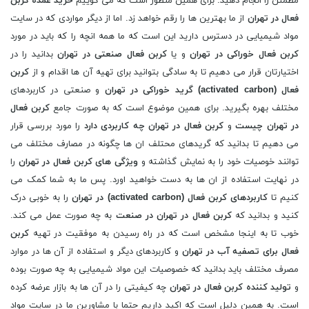
مطمئن را انجام دهید. برای همین منظور است که می گوییم
خرید عمده کربن
فعال در تهران
از ما بهترین ها را رقم خواهد زد. اما از دیگر مواردی که در سایت
مواد شیمیایی در دسترس دارید این است که ما همه انچه را که باید در مورد
کربن فعال خوراکی در تهران
و یا
کربن فعال صنعتی در تهران
بدانید را در
اختیارتان قرار می دهیم تا به سادگی بتوانید برای تهیه آن ها اقدام و از
کربن
فعال (
activated carbon
) گرید خوراکی در تهران
و صنعتی در کاربردهای
مختلف بهره بگیرید. برای همین موضوع است که به صورت جامع
کربن فعال
در تهران چیست
و
کربن فعال در تهران چه کاربردی دارد
را مورد بررسی قرار
می دهیم تا بدانید که گریدهای محتلف ان ها چگونه در مصارف مختلف می
توانند خوصیات خود را به نمایش گذاشته و
ویژگی های کربن فعال در تهران
را
در نهایت استفاده از ان ها به دست خواهید اورد. پس ما به شما کمک می
کنیم تا
کاربردهای
کربن فعال (
activated carbon
) در تهران
را به خوبی درک
کنید و بدانید که
کربن فعال در تهران در صنعت
به چه صورت عمل می کند.
خوب تا به اینجا مشخص است که در راه رسیدن به موفقیت در تهیه
کربن
فعال برای تصفیه آب در تهران
و کاربردهای دیگر و استفاده از آن ها در موارد
مصرف مختلف باید بدانید که خصوصیات این مواد شیمیایی به چه صورت بوده
و
تولید کننده کربن فعال در تهران
چه کیفیتی را در آن ها به بازار عرضه کرده
است. به همین دلیل است که اکید داریم حتما با مشاورین ما در سایت مواد