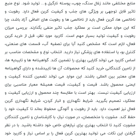
منابع مختلفی مانند زغال سنگ، چوب، پوسته نارگیل و... تولید شود. نوع منبع
تاثیر قابل توجهی بر ویژگی های جذب و کیفیت کربن فعال دارد. رطوبت و
ناخالصی ها، کربن فعال باید از ناخالصی ها و رطوبت های اضافی آزاد باشد، چرا
که این موارد ممکن است بر عملکرد جذب تاثیر منفی بگذارند. بررسی میزان
رطوبت و کیفیت تولید بسیار مهم است. کاربرد مورد نظر، قبل از خرید کربن
فعال، لازم است که مشخص کنید آیا برای تصفیه آب، قسمت های صنعتی،
کنترل بو، یا استفاده های پزشکی نیاز دارید. انتخاب نوع و مشخصات مناسب بر
اساس کاربرد می تواند کارایی بهتری را تضمین کند. گواهینامه ها و تاییدیه ها،
از تامین کنندگانی خرید کنید که محصولات آن ها تاییدشده و دارای گواهینامه
های معتبر بین المللی باشند. این موارد می تواند تضمین کننده کیفیت و
ایمنی محصول باشد. قیمت و کیفیت، قیمت همیشه معیار مناسبی برای
ارزیابی کیفیت نیست. بهتر است با مقایسه چند محصول و ارزیابی کیفیت و
عملکرد، تصمیم بگیرید. شرایط نگهداری و انبار کردن، شرایط نگهداری کربن
فعال نیز اهمیت دارد. باید از رطوبت و آلودگی محفوظ بماند تا کیفیت خود را
حفظ کند. مشورت با متخصصان، در صورت نیاز، با کارشناسان و تامین کنندگان
مشورت کنید تا انتخاب بهتری برای نیازهای خاص خود داشته باشید. با در نظر
گرفتن این نکات می توانید بهترین کربن فعال را بر اساس نیاز و کاربرد خود