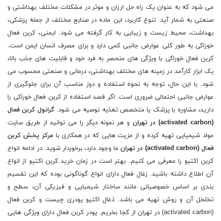
می شود که به عنوان یک راه حل ارزان و موثر در مشکلات مختلف بهداشتی و
صنعتی به شمار آید. تنوع کاربرد، این ماده در صنایع مختلف از جمله پزشکی،
بهداشت، محیط زیست و زیبایی به کار گرفته می شود. ایمنی، کربن فعال
خوراکی به طور کلی عوارض جانبی کمی دارد و برای مصرف انسان ایمن است.
کربن فعال خوراکی با ویژگی های منحصر به فرد خود و قابلیت های جذب بالا،
یک ابزار کارآمد در زمینه های مختلف بهداشتی، درمانی و صنعتی محسوب می
شود. با این حال، توجه به نحوه استفاده و دوز مناسب آن برای جلوگیری از
عوارض جانبی احتمالی ضروری است. اگر قصد استفاده از کربن فعال خوراکی را
دارید، مشاوره با پزشک یا متخصص تغذیه توصیه می شود.
گرانول
کربن فعال
(
activated carbon
) در تهران
و هر نمونه دیگر را می توانید از طریق سایت
مواد شیمیایی تهیه کرده و از مزیت هایی که در همکاری با
مرکز پخش
کربن
فعال (
activated carbon
) در تهران
ما وجود دارد، برخوردار شوید. در ادامه انواع
کربن اکتیو را معرفی می کنیم. بهتر است در زمان خرید کربن اکتیو از انواع
آن اطلاع داشته باشید. زغال فعال دارای انواع گوناگونی بوده که این تقسیم
بندی بر اساس خصوصیاتی مانند ساختار شیمیایی و فیزیکی آن، سطح و
تخلخل آن و روش تهیه می باشد. ذغال اکتیو پودری چیست و کربن فعال
(activated carbon) در تهران از کجا بخریم. پودر کربن فعال دارای ویژگی هایی