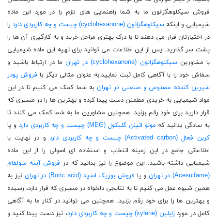
فروش سیکلوهگزانون ما به شما راهنمایی های لازم را در مورد این ماده
شیمیایی و اینکه
سیکلوهگزانون (cyclohexanone) چیست و چه کاربردی دارد
را
در اختیارتان قرار می دهند تا با درک بهتری مراحل خرید و به کارگیری آن ها را
پشت سر گذارید. پس از این اطلاعات می توانید برای تهیه این ماده شیمیایی
با مشاورین
سیکلوهگزانون (cyclohexanone) در تهران
ما در ارتباط باشید و
سفاش خود را با آگاهی کامل ثبت نمایید.به عنوان مثالی دیگر با
فروش پودر
شیرین کننده مصنوعی و صنعتی در تهران
به شما کمک می کنیم تا در این
مواد شیمیایی به خریدی مطمئن دست پیدا کرده و بهترین ها را در مسیری که
قرار دارید برای خود رقم بزنید. همچنین مشاورین ما به شما کمک می کنند تا
به سادگی بدانید که
مونو اتیلن گلیکول (MEG) چیست و چه کاربردی دارد
و یا
کربن فعال (Activated carbon) چیست و چه کاربردی دارد
و در نهایت با
اطلاعاتی جامع در این زمینه انتخاب و استفاده ای اصولی را از این ماده
شیمیایی داشته باشید. این موضوع را نیز بدانید که در
فروش آسه سولفام
(Acesulfame) در تهران
و یا
فروش بوریک اسید (Boric acid) در تهران
نیز به
همین شیوه عمل می کنیم تا به نتایجی دلخواه در مسیری که قرار دارد، رسیده
و بهترین ها را برای خود رقم بزنید. همچنین می توانید در کنار ما به آگاهی
کامل در مورد
زایلین (xylene) چیست و چه کاربردی دارد
، نیز دست پیدا کنید و