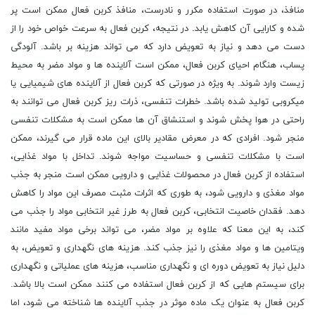
منافذ، در صورت استفاده مکرر و نادرست، منافذ کربن فعال ممکن است پر
شده و کارایی آن کاهش یابد. در نتیجه، کربن فعال به سرعت خواص خود را از
دست می دهد و نیاز به تعویض دارد که می تواند هزینه بر باشد. آلودگی
پساب، هنگام احیای کربن فعال، ممکن است آلاینده ها و مواد مضر به محیط
زیست وارد شوند. به ویژه در صورتی که کربن فعال از آلاینده های شیمیایی یا
میکروبی تولید شده باشد. خطرات تنفسی، ذرات ریز کربن فعال می توانند به
راحتی در هوا پخش شوند و استنشاق آن ها ممکن است به مشکلات تنفسی
منجر شود. افرادی که در معرض مقادیر بالای این ماده قرار می گیرند، ممکن
است با مشکلات تنفسی و حساسیت مواجه شوند. تداخل با مواد غذایی،
استفاده از کربن فعال در محصولات غذایی و دارویی ممکن است منجر به جذب
مواد مغذی و دارویی شود، به طوری که اثرات مثبت مصرف این مواد را کاهش
دهد. فقدان خاصیت انتخابی، کربن فعال به طرز غیر انتخابی مواد را جذب می
کند، به این معنا که علاوه بر مواد مضر، می تواند برخی مواد مفید مانند
ویتامین ها و مواد مغذی را نیز جذب کند. هزینه های نگهداری و تعویض، به
دلیل نیاز به تعویض دوره ای و نگهداری مناسب، هزینه های عملیاتی و نگهداری
برای سیستم هایی که از کربن فعال استفاده می کنند ممکن است بالا باشد.
کربن فعال به عنوان یک ماده موثر در جذب آلاینده ها شناخته می شود، اما