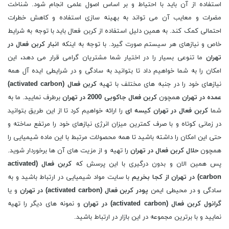
استفاده از آن باید با احتیاط و بر اساس اصول علمی انجام شود. شناخت
مضرات و معایب آن می تواند به بهینه سازی استفاده و کاهش خطرات
احتمالی کمک کند. به همین دلیل استفاده از کربن فعال باید با توجه به شرایط
خاص و نیازهای هر سیستم صورت گیرد. با توجه به اینکه
انبار کربن فعال در
تهران
ما تنوعی بسیار را در اختیار شما مشتریان گرامی قرار می دهد، این
امکان را به شما خواهیم داد تا بتوانید به سادگی و در شرایطی ایده آل همه
نیازهای خود را در جنبه های مختلف با تهیه
کربن فعال (
activated carbon
)
عمده در تهران
همچون
کربن فعال جاکوبی 2000 در تهران
برطرف نمایید. ما به
شما
کربن فعال در تهران کیسه ای
را ارائه خواهیم کرد تا از این طریق بتوانید
در زمانی کوتاه و با صرف کمترین میزان انرژی نیازهای خود را مرتفع ساخته و
حتی این امکان را داشته باشید تا همه محصولات مرتبط با این ماده شیمیایی را
همچون
حلال کربن فعال در تهران
را تهیه و از مزیت های آن ها برخوردار شوید.
پس همین الان و بدون درگیری با این پرسش که
کربن فعال (
activated
carbon
) در تهران از کجا بخریم
با سایت مواد شیمیایی در ارتباط باشید و به
سادگی و در محیطی ایمن
پودر
کربن فعال (
activated carbon
) در تهران
و یا
گرانول
کربن فعال (
activated carbon
) در تهران
و نمونه های دیگر را تهیه
نمایید و با برترین مجموعه در این بازار در ارتباط باشید.