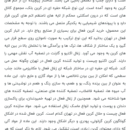
است و دارای جذب و تخلخل بالایی می باشد. ساختار پیچیده آن از اتم های
کربن به وجود آمده است. این نوع شبکه حفره ای در کربن بلک، مجموع کانال
های است که در درون اسکلتی محکم از لایه های نامنظم اتم های کربن قرار
دارد و با پیوندهای شیمیایی به یکدیگر متصل می باشند. با توجه به مشخصات
این محصول، خرید کربن فعال برای بسیاری از صنایع رواج دارد. در انبار کربن
فعال در تهران بدانید که این نوع ترکیب به صورت ناموازی روی سطح قرار می
گیرد و یک ساختار از شکاف ها، ترک ها و برآمدگی ها با تخلخل بالا در بین لایه
های کربن به وجود می آورد. زغال اکتیو و گارنت در تصفیه آب نقش مهمی را
دارند. کربن اکتیو چیست و تولید کننده کربن فعال در تهران چگونه عمل می
کند. شبکه ای حفره ای در ساختار شبکه ای زغال فعال با مکانیزمی مانند جذب
سطحی که امکان از بین بردن ناخالصی ها را از مواد گازی و مایع دارد. این ماده
به عنوان از بین برنده رنگ، بو و طعم، به سازی رنگ و طعم در نوشیدنی ها و
آب میوه ها، تصفیه فاضلاب، تصفیه کننده های صنعتی، تصفیه کننده های
هوا شناخته می شود. همچنین از زغال فعال در تهیه خمیردندان، برای پاکسازی
دندان و پوست و تولید انواع ماسک زغال استفاده می شود. مواد سازنده کربن
فعال چیست و حلال کربن فعال در تهران کدام است. کربن فعال شده در اشکال
گوناگون کربن گرانولی، پودری و دیگر اشکال وجود دارند. این ماده از مواد آلی
که دارای محتوای کربن زیادی است، تشکیل می شود. لازم به ذکر است که هر