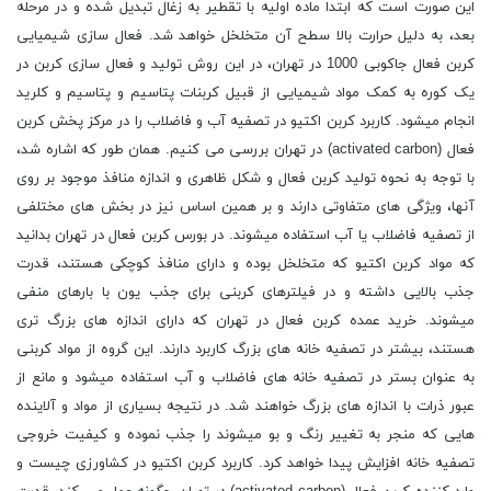
این صورت است که ابتدا ماده اولیه با تقطیر به زغال تبدیل شده و در مرحله
بعد، به دلیل حرارت بالا سطح آن متخلخل خواهد شد. فعال سازی شیمیایی
کربن فعال جاکوبی 1000 در تهران، در این روش تولید و فعال سازی کربن در
یک کوره به کمک مواد شیمیایی از قبیل کربنات پتاسیم و پتاسیم و کلرید
انجام میشود. کاربرد کربن اکتیو در تصفیه آب و فاضلاب را در مرکز پخش کربن
فعال (activated carbon) در تهران بررسی می کنیم. همان طور که اشاره شد،
با توجه به نحوه تولید کربن فعال و شکل ظاهری و اندازه منافذ موجود بر روی
آنها، ویژگی های متفاوتی دارند و بر همین اساس نیز در بخش های مختلفی
از تصفیه فاضلاب یا آب استفاده میشوند. در بورس کربن فعال در تهران بدانید
که مواد کربن اکتیو که متخلخل بوده و دارای منافذ کوچکی هستند، قدرت
جذب بالایی داشته و در فیلترهای کربنی برای جذب یون با بارهای منفی
میشوند. خرید عمده کربن فعال در تهران که دارای اندازه های بزرگ تری
هستند، بیشتر در تصفیه خانه های بزرگ کاربرد دارند. این گروه از مواد کربنی
به عنوان بستر در تصفیه خانه های فاضلاب و آب استفاده میشود و مانع از
عبور ذرات با اندازه های بزرگ خواهند شد. در نتیجه بسیاری از مواد و آلاینده
هایی که منجر به تغییر رنگ و بو میشوند را جذب نموده و کیفیت خروجی
تصفیه خانه افزایش پیدا خواهد کرد. کاربرد کربن اکتیو در کشاورزی چیست و