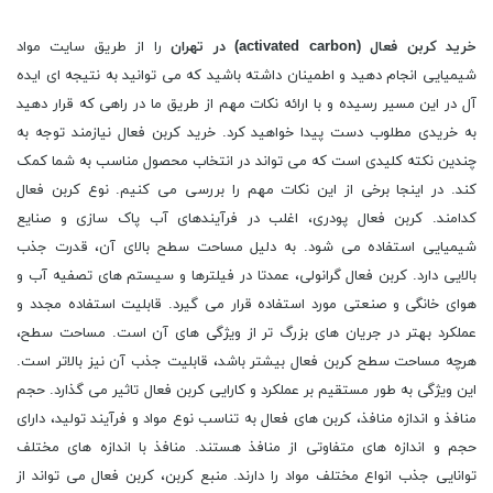
خرید
کربن فعال (
activated carbon
) در تهران
را از طریق سایت مواد
شیمیایی انجام دهید و اطمینان داشته باشید که می توانید به نتیجه ای ایده
آل در این مسیر رسیده و با ارائه نکات مهم از طریق ما در راهی که قرار دهید
به خریدی مطلوب دست پیدا خواهید کرد. خرید کربن فعال نیازمند توجه به
چندین نکته کلیدی است که می تواند در انتخاب محصول مناسب به شما کمک
کند. در اینجا برخی از این نکات مهم را بررسی می کنیم. نوع کربن فعال
کدامند. کربن فعال پودری، اغلب در فرآیندهای آب پاک سازی و صنایع
شیمیایی استفاده می شود. به دلیل مساحت سطح بالای آن، قدرت جذب
بالایی دارد. کربن فعال گرانولی، عمدتا در فیلترها و سیستم های تصفیه آب و
هوای خانگی و صنعتی مورد استفاده قرار می گیرد. قابلیت استفاده مجدد و
عملکرد بهتر در جریان های بزرگ تر از ویژگی های آن است. مساحت سطح،
هرچه مساحت سطح کربن فعال بیشتر باشد، قابلیت جذب آن نیز بالاتر است.
این ویژگی به طور مستقیم بر عملکرد و کارایی کربن فعال تاثیر می گذارد. حجم
منافذ و اندازه منافذ، کربن های فعال به تناسب نوع مواد و فرآیند تولید، دارای
حجم و اندازه های متفاوتی از منافذ هستند. منافذ با اندازه های مختلف
توانایی جذب انواع مختلف مواد را دارند. منبع کربن، کربن فعال می تواند از