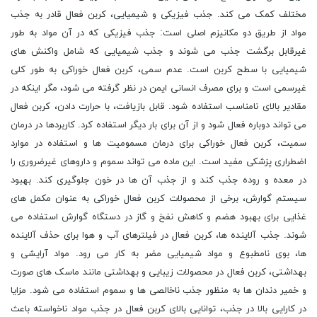
مختلف کمک می کند. جذب فیزیکی و شیمیایی، کربن فعال قادر به جذب
مواد از طریق دو مکانیزم اصلی است: جذب فیزیکی که در آن مواد به طور
غیرقابل برگشت جذب می شوند و جذب شیمیایی که شامل واکنش های
شیمیایی با سطح کربن است. عدم سمی، کربن فعال خوراکی به طور کلی
غیرسمی است و برای مصرف انسانی ایمن در نظر گرفته می شود، مگر اینکه در
مقادیر بالای نامناسب استفاده شود. قابل بازیافت، با حرارت دادن، کربن فعال
می تواند دوباره فعال شود و از آن برای بار دیگر استفاده کرد. کاربردها در درمان
سمیت، کربن فعال خوراکی برای درمان مسمومیت ها و استفاده در موارد
اضطراری پزشکی مفید است. این ماده می تواند سموم و داروهای غیرضروری را
در معده و روده جذب کند و از جذب آن ها در خون جلوگیری کند. بهبود
سیستم گوارش، برخی از محصولات کربن فعال خوراکی به عنوان مکمل های
غذایی برای بهبود هضم و کاهش نفخ و گاز در دستگاه گوارش استفاده می
شوند. جذب آلاینده ها، کربن فعال در فیلترهای آب و هوا برای حذف آلاینده
ها، بوی نامطبوع و مواد شیمیایی مضر به کار می رود. مواد آرایشی و
بهداشتی، کربن فعال در محصولات زیبایی و بهداشتی مانند ماسک های صورت
و خمیر دندان ها به منظور جذب ناخالصی ها و سموم استفاده می شود. مزایا
در کارایی بالا در جذب، توانایی بالای کربن فعال در جذب مواد ناخواسته باعث