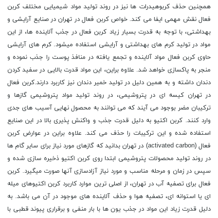
همچنین حذف کربوهیدرات ها نیز در روند تولید مواد شیمیایی مختلف کربن
فعال نقش مهمی ایفا می کند. خواص کربن فعال در تهران در صنایع آرایشی و
بهداشتی، با توجه به قدرت بسیار زیاد کربن فعال در جذب آلاینده ها، از این
مواد در تولید کرم های بهداشتی و آرایشی استفاده میشود. کرم های آرایشی
حاوی کربن فعال مواد آلاینده و تجمع یافته در منافذ پوست را جذب نموده و
منجر به پاکسازی خواهد شد. علاوه براین، این مواد قدرت بالایی در سفید کردن
دندان داشته و به همین دلیل در تولید خمیر دندان نیز کاربرد دارند.کربن فعال
در تهران کیسه ای در پتروشیمی، در روند تولید مواد پتروشیمی گازها و
ترکیبان مضر بوجود می آیند که می توانند به محصول نهایی آسیب های جدی
وارد کنند. کربن اکتیو به دلیل قدرت جذب و واکنش پذیری بالا در این صنایع
استفاده شده و این ترکیبات را حذف می کند. علاوه براین در عوارض کربن
فعال (activated carbon) در تهران بدانید که گازهای مورد نیاز برای سایر گام ها
در روند تولید محصولات پتروشیمی ابتدا روی کربن اکتیو ذخیره سازی شده و
سپس در زمان و مرحله مناسب و مورد نیاز آزادسازی آنها صورت میگیرد. کربن
فعال برای تصفیه آب در تهران، از اصلی ترین موارد کاربرد کربن اکتیوهای میله
ای یا استوانه ای، تصفیه هوا و حذف آلاینده های موجود در آن می باشد. به
دلیل قدرت زیاد این مواد در جذب یون ها با بار منفی و برقراری پیوند قطبی با