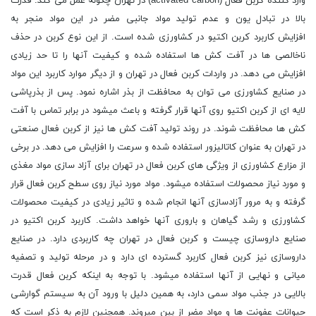
وارد کننده کربن فعال (activated carbon) در تهران چگونه عمل می کند. قدرت
بالا در تبادل یون و عدم تولید مواد جانبی مضر در این مواد منجر به
افزایش کاربرد کربن اکتیو در کشاورزی شده است. از این نوع کربن در حذف
ناخالصی ها در آفت کش ها استفاده شده و کیفیت آنها را تا حد زیادی
افزایش می دهد. در واردات کربن فعال در تهران و از دیگر موارد کاربرد این مواد
در صنایع کشاورزی می توان به محافظت از بذر اشاره نمود. پس از بذرپاشی
لایه ای از کربن اکتیو روی آنها قرار گرفته و باعث میشود در برابر تماس با آفت
کش ها محافظت شوند. در روند تولید آفت کش ها نیز از کربن فعال صنعتی
در تهران به عنوان کاتالیزور استفاده شده و سرعت را افزایش می دهد. در برخی
از مزارع کشاورزی از ویژگی های کربن فعال در تهران برای آزاد سازی مواد مغذی
و مورد نیاز محصولات استفاده میشود. مواد مورد نیاز روی سطح کربن فعال قرار
گرفته و به مرور آزادسازی آنها انجام شده و تاثیر زیادی در کیفیت محصولات
کشاورزی و رشد گیاهان و باروری آنها خواهد داشت. کاربرد کربن اکتیو در
صنایع داروسازی چیست و کربن فعال در تهران چه کاربردی دارد. در صنایع
داروسازی نیز کربن فعال کاربرد گسترده ای دارد و در مرحله تولید و تصفیه
میانی و نهایی از آنها استفاده میشود. با توجه به اینکه کربن فعال قدرت
بالایی در جذب مواد سمی دارد، به همین دلیل با ورود آن به سیستم گوارشی
حیوانات عفونت ها و مواد مضر از بین میروند. همچنین لازم به ذکر است که