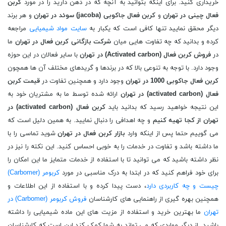
خریداری کنید. برای اینکه بتوانید به آنچه که در ذهن دارید را در مورد
کربن
فعال چینی در تهران
و
کربن فعال جاکوبی (
jacoba
) سوئد در تهران
و هر برند
دیگر محقق نمایید تنها کافی است که یکبار به
سایت مواد شیمیایی
مراجعه
کرده و بدانید که چه تفاوت هایی میان
شرکت بازگانی کربن فعال در تهران
ما
در
فروش
کربن فعال (
Activated carbon
) در تهران
با سایر فعالان در این حوزه
وجود دارد. با توجه به تنوعی بالا که در برندها و گریدهای مختلف آن ها همچون
کربن فعال جاکوبی 1000 در تهران
وجود دارد و همچنین تفاوت در
قیمت
کربن
فعال (
activated carbon
) در تهران
ارائه شده توسط ما به مشتریان خود به
این نتیجه خواهید رسید که بدانید باید
کربن فعال (
activated carbon
) در
تهران از کجا تهیه کنیم
و چه اهدافی را دنبال نمایید. به همین دلیل است که
می گوییم حتما پس از اینکه وارد
بازار کربن فعال در تهران
شوید تماسی را با
ما داشته باشد و تفاوت در خدمات را به خوبی احساس کنید. این نکته را نیز در
نظر داشته باشید که می توانید تا با استفاده از خدمات متمایز ما این امکان را
برای خود فراهم کنید که در ابتدا به درک مناسبی در مورد
کربومر (Carbomer)
چیست و چه کاربردی دارد
، دست پیدا کرده و با استفاده از این اطلاعات و
همچنین بهره گیری از راهنمایی های کارشناسان
فروش کربومر (Carbomer) در
تهران
ما بهترین خرید و استفاده از مزیت های این ماده شیمیایی را داشته
باشید. از دیگر مواردی که می تواند به شما کمک کند این است که کارشناسان