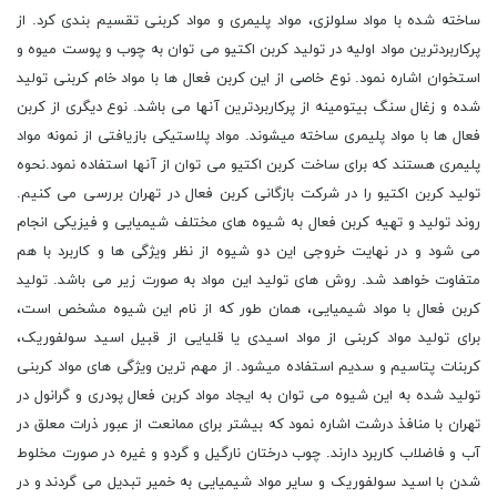
ساخته شده با مواد سلولزی، مواد پلیمری و مواد کربنی تقسیم بندی کرد. از
پرکاربردترین مواد اولیه در تولید کربن اکتیو می توان به چوب و پوست میوه و
استخوان اشاره نمود. نوع خاصی از این کربن فعال ها با مواد خام کربنی تولید
شده و زغال سنگ بیتومینه از پرکاربردترین آنها می باشد. نوع دیگری از کربن
فعال ها با مواد پلیمری ساخته میشوند. مواد پلاستیکی بازیافتی از نمونه مواد
پلیمری هستند که برای ساخت کربن اکتیو می توان از آنها استفاده نمود.نحوه
تولید کربن اکتیو را در شرکت بازگانی کربن فعال در تهران بررسی می کنیم.
روند تولید و تهیه کربن فعال به شیوه های مختلف شیمیایی و فیزیکی انجام
می شود و در نهایت خروجی این دو شیوه از نظر ویژگی ها و کاربرد با هم
متفاوت خواهد شد. روش های تولید این مواد به صورت زیر می باشد. تولید
کربن فعال با مواد شیمیایی، همان طور که از نام این شیوه مشخص است،
برای تولید مواد کربنی از مواد اسیدی یا قلیایی از قبیل اسید سولفوریک،
کربنات پتاسیم و سدیم استفاده میشود. از مهم ترین ویژگی های مواد کربنی
تولید شده به این شیوه می توان به ایجاد مواد کربن فعال پودری و گرانول در
تهران با منافذ درشت اشاره نمود که بیشتر برای ممانعت از عبور ذرات معلق در
آب و فاضلاب کاربرد دارند. چوب درختان نارگیل و گردو و غیره در صورت مخلوط
شدن با اسید سولفوریک و سایر مواد شیمیایی به خمیر تبدیل می گردند و در