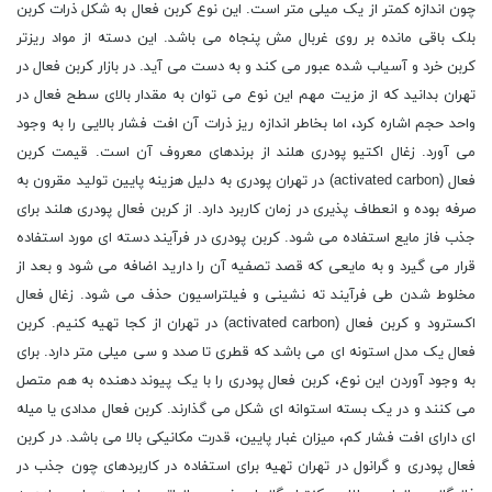
چون اندازه کمتر از یک میلی متر است. این نوع کربن فعال به شکل ذرات کربن
بلک باقی مانده بر روی غربال مش پنجاه می باشد. این دسته از مواد ریزتر
کربن خرد و آسیاب شده عبور می کند و به دست می آید. در بازار کربن فعال در
تهران بدانید که از مزیت مهم این نوع می توان به مقدار بالای سطح فعال در
واحد حجم اشاره کرد، اما بخاطر اندازه ریز ذرات آن افت فشار بالایی را به وجود
می آورد. زغال اکتیو پودری هلند از برندهای معروف آن است. قیمت کربن
فعال (activated carbon) در تهران پودری به دلیل هزینه پایین تولید مقرون به
صرفه بوده و انعطاف پذیری در زمان کاربرد دارد. از کربن فعال پودری هلند برای
جذب فاز مایع استفاده می شود. کربن پودری در فرآیند دسته ای مورد استفاده
قرار می گیرد و به مایعی که قصد تصفیه آن را دارید اضافه می شود و بعد از
مخلوط شدن طی فرآیند ته نشینی و فیلتراسیون حذف می شود. زغال فعال
اکسترود و کربن فعال (activated carbon) در تهران از کجا تهیه کنیم. کربن
فعال یک مدل استونه ای می باشد که قطری تا صدد و سی میلی متر دارد. برای
به وجود آوردن این نوع، کربن فعال پودری را با یک پیوند دهنده به هم متصل
می کنند و در یک بسته استوانه ای شکل می گذارند. کربن فعال مدادی یا میله
ای دارای افت فشار کم، میزان غبار پایین، قدرت مکانیکی بالا می باشد. در کربن
فعال پودری و گرانول در تهران تهیه برای استفاده در کاربردهای چون جذب در