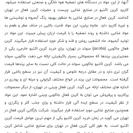
آنها، از این مواد در دستگاه های تصفیه هوا خانگی و صنعتی استفاده میشود.
کاربرد کربن اکتیو در صنایع غذایی چیست و مضرات کربن فعال در تهران
کدامند. کربن فعال در صنایع غذایی به منظور بهبود رنگ آبمیوه و نوشیدنی ها
و غیره کاربرد دارد. علاوه براین، این مواد قدرت بالایی در حذف عطر و طعم بد
مواد غذایی داشته و روند تصفیه را با قیمت ارزان پیش میبرند. این مواد در
تولید آبمیوه، ماء الشعیر، روغن و قند و شکر مورد استفاده قرار میگیرند. کربن
فعال جاکوبی (jacoba) سوئد در تهران، برای خرید کربن اکتیو خارجی، یکی از
معتبرترین برندها که محصولاتی بسیار باکیفیتی ارائه می دهد، جاکوبی سوئد
می باشد. کربن اکتیو جاکوبی سوئد در حالت کلی نسبت به سایر برندها قیمت
گران تری دارد و در مقابل درجه خلوص و کیفیت آن نیز در سطح بالایی قرار
گرفته است. محصولات این برند در انواع مختلف گرانولی و میله ای و پودری در
اندازه های مختلف ارائه می گردد. کربن فعال چینی در تهران، از دیگر محصولات
پرکاربرد و پرفروش می توان به کربن فعال جاکوبی چینی اشاره نمود. این مواد
از نظر کیفیت در سطح ایده آلی قرار داشته و برای جذب کلر و رنگرزی و
همچنین صنایع غذایی مورد استفاده قرار میگیرند. شرکت بازگانی کربن فعال در
تهران می گوید در زمان خرید کربن اکتیو یکی از مهم ترین عوامل قیمت کربن
اکتیو است. به طور کلی کربن فعال در تهران برای صنایع غذایی شامل کربن