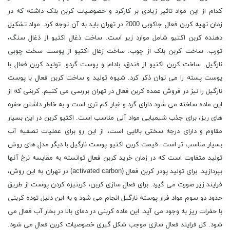
کدام از این مواد تاثیر زیادی بر کارکرد و خصوصیات کربن بلک داشته که در
زمان تهیه کربن فعال جاکوبی 2000 در تهران باید به آن توجه کرد. مواد تشکیل
دهنده کربن اکتیو شامل موارد زیر است. ساخت ذغال اکتیو از ذغال سنگ،
تورب. ساخت کربن بلک از چوب. ساخت زغال اکتیو از پوست سخت چوبی
نارگیل. ساخت کربن اکتیو از فندق، بادام و پوست گردو. تولید کربن فعال با
پوست پسته را می توان ذکر کرد. شیوه تولید و ساخت کربن فعال با پوست
نارگیل را نیز در فروش عمده کربن فعال در تهران بررسی می کنیم. کربنی که از
این ماده ساخته می شود دارای گرد و غبار کم تری است و به خاطر داشتن حفره
های ریز، برای جذب شیمیایی مواد آلی مناسب است. اکتیو کربن در این بسیار
مقاوم و دارای درجه سختی بالایی است، از این رو برای عملیات تصفیه آب
بسیار مناسب تر است. قیمت کربن اکتیو پوست نارگیل با دیگر مدل های روش
تولید متفاوت است که در زمان خرید کربن فعال توانسته به مقایسه نرخ آنها
بپردازید. برای تولید پودر کربن فعال (activated carbon) در تهران به این روش،
فرایند زیر صورت می گیرد. برای فعال سازی کربن، کربنیزه کردن پوست از طریق
حدود دو سوم مواد فرار پوسته نارگیل انجام می شود و به این دلیل توده کربنی
با حفرات ریز به وجود می آید. این ماده کربنی در دمای بالا در بخار آب فعال می
شود. کل فرایند فعال سازی موجب شکل گیری خصوصیات کربن فعال می شود.