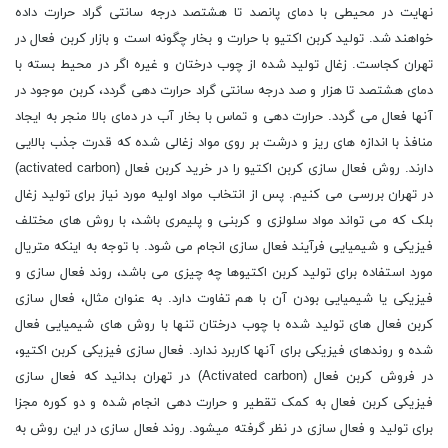
نهایت در محیطی با دمای پانصد تا هشتصد درجه سانتی گراد حرارت داده
خواهند شد. تولید کربن اکتیو با حرارت و بخار چگونه است و بازار کربن فعال در
تهران کجاست. زغال تولید شده از چوب درختان و غیره اگر در محیط بسته با
دمای هشتصد تا هزار و صد درجه سانتی گراد حرارت دهی گردد، کربن موجود در
آنها فعال می گردد. حرارت دهی و تماس با بخار آب در دمای بالا منجر به ایجاد
منافذ با اندازه های ریز و درشت بر روی مواد زغالی شده که قدرت جذب بالایی
دارند. روش فعال سازی کربن اکتیو را در خرید کربن فعال (activated carbon)
در تهران بررسی می کنیم. پس از انتخاب مواد اولیه مورد نیاز برای تولید زغال
بلک که می تواند مواد سلولزی و کربنی و پلیمری باشد، با روش های مختلف
فیزیکی و شیمیایی فرآیند فعال سازی انجام می شود. با توجه به اینکه متریال
مورد استفاده برای تولید کربن اکتیوها چه چیزی می باشد، روند فعال سازی و
فیزیکی یا شیمیایی بودن آن با هم تفاوت دارد. به عنوان مثال، فعال سازی
کربن فعال های تولید شده با چوب درختان تنها با روش های شیمیایی فعال
شده و روندهای فیزیکی برای آنها کاربرد ندارد. فعال سازی فیزیکی کربن اکتیو،
در فروش کربن فعال (Activated carbon) در تهران بدانید که فعال سازی
فیزیکی کربن فعال به کمک تقطیر و حرارت دهی انجام شده و دو کوره مجزا
برای تولید و فعال سازی در نظر گرفته میشود. روند فعال سازی در این روش به