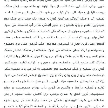
کند. این ویژگی باعث می شود که کربن فعال بتواند مولکول های آلاینده را به
خوبی جذب کند. این ماده اغلب از مواد اولیه ای مانند چوب، زغال سنگ،
پوست نارگیل و مواد آلی دیگر تولید می شود. کاربردهای کربن فعال کدامند.
تصفیه آب و حذف آلودگی ها، کربن فعال به عنوان یک فیلتر برای حذف مواد
شیمیایی، طعم و بوی نامطبوع، و سایر آلودگی ها از آب استفاده می شود.
تصفیه آب شرب، بسیاری از سیستم های تصفیه آب خانگی و صنعتی از کربن
فعال برای بهبود کیفیت آب شرب استفاده می کنند. تصفیه هوا در جذب
گازهای مضر، کربن فعال در فیلترهای هوا برای جذب گازهای مضر، بوی نامطبوع
و خطرناک، و ذرات معلق استفاده می شود. استفاده در ماسک ها، در ماسک
های تنفسی و فیلترهای صنعتی به کار می رود تا هوای استنشاقی را از آلاینده
ها پاک کند. صنایع غذایی و تصفیه روغن و چربی، در فرآیند تولید روغن، کربن
فعال برای تصفیه و حذف متابولیت های نامطلوب به کار می رود. تصفیه شکر،
در صنعت قند برای از بین بردن رنگ و بوی نامطبوع از شکر استفاده می شود.
پزشکی و داروسازی و تصفیه مواد دارویی، کربن فعال به عنوان یک جاذب در
تولید و تصفیه داروها و واکسن ها کاربرد دارد. درمان مسمومیت، در موارد
مسمومیت، کربن فعال به عنوان درمانی برای کاهش جذب سموم در بدن
استفاده می شود. کاربردهای صنعتی در جذب پتینه ها، در برخی صنایع
شیمیایی، کربن فعال برای جذب پتینه ها و تصفیه گازهای تولید شده در