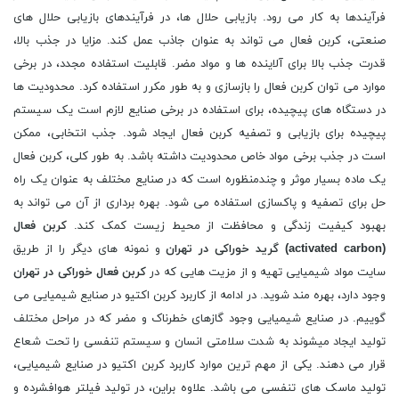
فرآیندها به کار می رود. بازیابی حلال ها، در فرآیندهای بازیابی حلال های
صنعتی، کربن فعال می تواند به عنوان جاذب عمل کند. مزایا در جذب بالا،
قدرت جذب بالا برای آلاینده ها و مواد مضر. قابلیت استفاده مجدد، در برخی
موارد می توان کربن فعال را بازسازی و به طور مکرر استفاده کرد. محدودیت ها
در دستگاه های پیچیده، برای استفاده در برخی صنایع لازم است یک سیستم
پیچیده برای بازیابی و تصفیه کربن فعال ایجاد شود. جذب انتخابی، ممکن
است در جذب برخی مواد خاص محدودیت داشته باشد. به طور کلی، کربن فعال
یک ماده بسیار موثر و چندمنظوره است که در صنایع مختلف به عنوان یک راه
حل برای تصفیه و پاکسازی استفاده می شود. بهره برداری از آن می تواند به
بهبود کیفیت زندگی و محافظت از محیط زیست کمک کند.
کربن فعال
(
activated carbon
) گرید خوراکی در تهران
و نمونه های دیگر را از طریق
سایت مواد شیمیایی تهیه و از مزیت هایی که در
کربن فعال خوراکی در تهران
وجود دارد، بهره مند شوید. در ادامه از کاربرد کربن اکتیو در صنایع شیمیایی می
گوییم. در صنایع شیمیایی وجود گازهای خطرناک و مضر که در مراحل مختلف
تولید ایجاد میشوند به شدت سلامتی انسان و سیستم تنفسی را تحت شعاع
قرار می دهند. یکی از مهم ترین موارد کاربرد کربن اکتیو در صنایع شیمیایی،
تولید ماسک های تنفسی می باشد. علاوه براین، در تولید فیلتر هوافشرده و