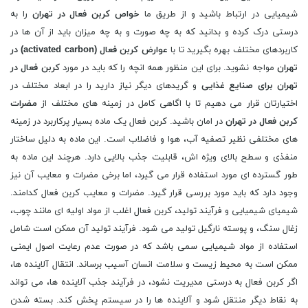
شیمیایی در ارتباط باشید و از طریق ما
خواص کربن فعال در تهران
را به
درستی درک کرده و بدانید که به چه صورت و به چه میزان باید از آن ها در
کاربردهای مختلف بهره بگیرید تا با
عوارض
کربن فعال (
activated carbon
) در
تهران
مواجه نشوید. برای این منظور همه انچه را که باید در مورد
کربن فعال در
تهران برای صنایع غذایی
و گریدهای دیگر نیاز دارید را در ابعاد مختلف در
اختیارتان قرار می دهیم تا با اگاهی کامل در زمینه های مختلف از
مضرات
کربن فعال در تهران
در امان باشید. کربن فعال یک ماده بسیار پرکاربرد در زمینه
های مختلفی نظیر تصفیه آب، هوا و فاضلاب است. این ماده به دلیل ساختار
منفذی و سطح بالای ویژه اش، قابلیت جذب بالایی دارد. هرچند این ماده به
طور گسترده ای مورد استفاده قرار می گیرد، اما برخی مضرات و معایب آن نیز
وجود دارد که باید مورد بررسی قرار گیرد. مضرات و معایب کربن فعال کدامند.
شیمیای شیمیایی و فرآیند تولید، کربن فعال اغلب از مواد اولیه ای مانند چوب،
زغال سنگ، و پوسته نارگیل تولید می شود. فرآیند تولید آن ممکن است شامل
استفاده از مواد شیمیایی سمی باشد که در صورت عدم رعایت اصول ایمنی
ممکن است به محیط زیست و سلامت انسان آسیب برساند. انتقال آلاینده ها،
اگر کربن فعال به درستی مدیریت نشود، در فرآیند جذب آلاینده ها، می تواند
به نقاط دیگر منتقل شود و آلاینده ها را در سیستم پخش کند. بسته شدن