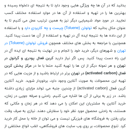
بدانید که در آن ها چه ویژگی هایی وجود دارد تا به نتیجه ای دلخواه رسیده و
بهترین ها را در تهیه و استفاده از آن ها در موارد استفاده مختلف کسب
نمایید. در مورد مواد شیمیایی دیگر نیز به همین ترتیب عمل می کنیم تا به
عنوان مثال بدانید که
تولوئن (Toluene) چیست و چه کاربردی دارد
و با استفاده
از این داده ها به نتیجه ایده آل در تهیه و استفاده از آن ها دست پیدا کنید.
همچنین با مراجعه به بخش های مختلف همچون
فروش تولوئن (Toluene) در
تهران
و شهرهای دیگر، خرید خود را انجام و در نهایت به نتیجه ای ایده آل در
این راه دست پیدا کنید. پس اگر نیاز دارید
کربن فعال پودری و گرانول در
تهران
و هر نمونه دیگر از ان ها را تهیه کنید حتما با ما در
مرکز پخش
کربن
فعال (
activated carbon
) در تهران
برتر در ارتباط باشید و از مزیت هایی که در
تهیه این محصولات به صورت آنلاین وجود دارد، برخوردار شوید. خرید آنلاین
کربن فعال (activated carbon) از چندین جنبه می تواند مزایای زیادی داشته
باشد. در زیر به برخی از آن ها اشاره می کنیم. راحتی و صرفه جویی در زمان،
خرید آنلاین به مشتریان این امکان را می دهد که در هر زمان و مکانی که
هستند، به راحتی محصول مورد نظر خود را سفارش دهند. نیازی به صرف وقت
برای رفتن به فروشگاه های فیزیکی نیست و می توان از خانه یا محل کار خرید
کرد. تنوع محصولات، بر روی وب سایت های فروشگاهی، اغلب انواع مختلفی از