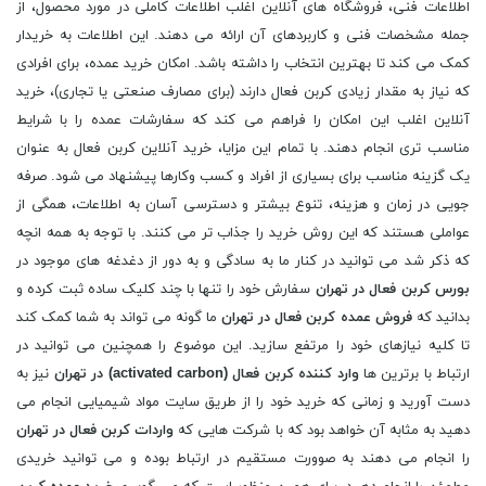
اطلاعات فنی، فروشگاه های آنلاین اغلب اطلاعات کاملی در مورد محصول، از
جمله مشخصات فنی و کاربردهای آن ارائه می دهند. این اطلاعات به خریدار
کمک می کند تا بهترین انتخاب را داشته باشد. امکان خرید عمده، برای افرادی
که نیاز به مقدار زیادی کربن فعال دارند (برای مصارف صنعتی یا تجاری)، خرید
آنلاین اغلب این امکان را فراهم می کند که سفارشات عمده را با شرایط
مناسب تری انجام دهند. با تمام این مزایا، خرید آنلاین کربن فعال به عنوان
یک گزینه مناسب برای بسیاری از افراد و کسب وکارها پیشنهاد می شود. صرفه
جویی در زمان و هزینه، تنوع بیشتر و دسترسی آسان به اطلاعات، همگی از
عواملی هستند که این روش خرید را جذاب تر می کنند. با توجه به همه انچه
که ذکر شد می توانید در کنار ما به سادگی و به دور از دغدغه های موجود در
بورس کربن فعال در تهران
سفارش خود را تنها با چند کلیک ساده ثبت کرده و
بدانید که
فروش عمده کربن فعال در تهران
ما گونه می تواند به شما کمک کند
تا کلیه نیازهای خود را مرتفع سازید. این موضوع را همچنین می توانید در
ارتباط با برترین ها
وارد کننده
کربن فعال (
activated carbon
) در تهران
نیز به
دست آورید و زمانی که خرید خود را از طریق سایت مواد شیمیایی انجام می
دهید به مثابه آن خواهد بود که با شرکت هایی که
واردات کربن فعال در تهران
را انجام می دهند به صوورت مستقیم در ارتباط بوده و می توانید خریدی