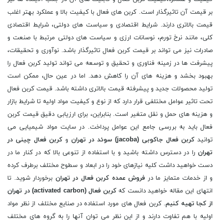
بر قیمت آن تاثیرگذار است. کربن های فعال با کیفیت بالا و عملکرد بهتر اغلب
قیمت بالاتری دارند. شرایط اقتصادی و سیاست های دولتی، شرایط اقتصادی
کلی، مانند نرخ تورم، نوسانات ارزی و سیاست های دولتی مرتبط با صنعت و
صادرات نیز می تواند بر قیمت کربن فعال تاثیرگذار باشد. نوآوری و تحقیقات،
پیشرفت ها در زمینه فناوری و تحقیق و توسعه می تواند تولید کربن فعال را
بهبود بخشد و هزینه های آن را کاهش دهد. اما در عین حال، ممکن است
تولید محصولات جدید و پیشرفته قیمت بالاتری داشته باشد. قیمت کربن فعال
تحت تاثیر عوامل مختلفی قرار دارد که از نوع و کیفیت مواد اولیه تا شرایط بازار
و هزینه های حمل و نقل متغیر است. بنابراین، برای ارزیابی دقیق قیمت کربن
فعال باید به بررسی جامع این عوامل پرداخت. در سایت مواد شیمیایی می
توانید
کربن فعال جاکوبی (
jacoba
) سوئد در تهران
و
کربن فعال چینی در
تهران
را در دسترس داشته باشید و با استفاده از تنوعی بالا که در کنار ما در
دست خواهید داشت کلیه نیازهای خود را در ابعاد و سطوح مختلف برطرف کرده
و از خدمات متمایز ما در
فروش عمده کربن فعال در تهران
برخوردار شوید. تا
انتهای این مقاله خواهید دانست که
کربن فعال (
activated carbon
) در تهران
از کجا تهیه کنیم
. کربن فعال های مورد استفاده در صنایع مختلف از نظر مواد
اولیه با هم تفاوت دارند و از این نظر می توان آنها را به گروه های مختلف