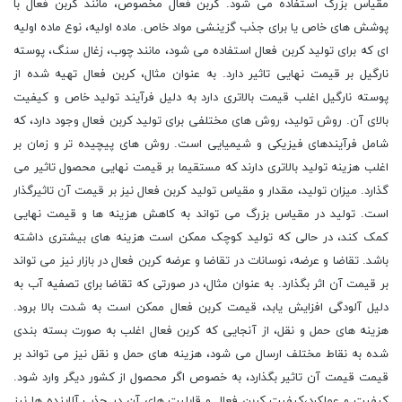
مقیاس بزرگ استفاده می شود. کربن فعال مخصوص، مانند کربن فعال با
پوشش های خاص یا برای جذب گزینشی مواد خاص. ماده اولیه، نوع ماده اولیه
ای که برای تولید کربن فعال استفاده می شود، مانند چوب، زغال سنگ، پوسته
نارگیل بر قیمت نهایی تاثیر دارد. به عنوان مثال، کربن فعال تهیه شده از
پوسته نارگیل اغلب قیمت بالاتری دارد به دلیل فرآیند تولید خاص و کیفیت
بالای آن. روش تولید، روش های مختلفی برای تولید کربن فعال وجود دارد، که
شامل فرآیندهای فیزیکی و شیمیایی است. روش های پیچیده تر و زمان بر
اغلب هزینه تولید بالاتری دارند که مستقیما بر قیمت نهایی محصول تاثیر می
گذارد. میزان تولید، مقدار و مقیاس تولید کربن فعال نیز بر قیمت آن تاثیرگذار
است. تولید در مقیاس بزرگ می تواند به کاهش هزینه ها و قیمت نهایی
کمک کند، در حالی که تولید کوچک ممکن است هزینه های بیشتری داشته
باشد. تقاضا و عرضه، نوسانات در تقاضا و عرضه کربن فعال در بازار نیز می تواند
بر قیمت آن اثر بگذارد. به عنوان مثال، در صورتی که تقاضا برای تصفیه آب به
دلیل آلودگی افزایش یابد، قیمت کربن فعال ممکن است به شدت بالا برود.
هزینه های حمل و نقل، از آنجایی که کربن فعال اغلب به صورت بسته بندی
شده به نقاط مختلف ارسال می شود، هزینه های حمل و نقل نیز می تواند بر
قیمت قیمت آن تاثیر بگذارد، به خصوص اگر محصول از کشور دیگر وارد شود.
کیفیت و عملکرد،کیفیت کربن فعال و قابلیت های آن در جذب آلاینده ها نیز