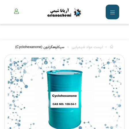
لیست مواد شیمیایی
سیکلوهگزانون (Cyclohexanone)