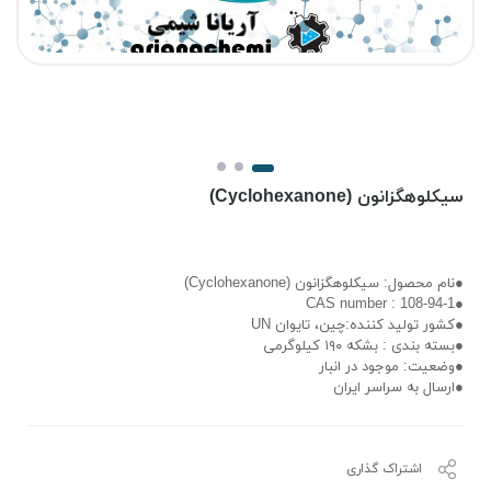
سیکلوهگزانون (Cyclohexanone)
●نام محصول: سیکلوهگزانون (Cyclohexanone)
●108-94-1 : CAS number
●کشور تولید کننده:چین، تایوان UN
●بسته بندی : بشکه ۱۹۰ کیلوگرمی
●وضعیت: موجود در انبار
●ارسال به سراسر ایران
اشتراک گذاری