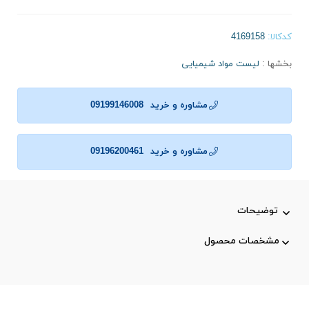
کدکالا:
بخشها :
لیست مواد شیمیایی
مشاوره و خرید
09199146008
مشاوره و خرید
09196200461
توضیحات
مشخصات محصول